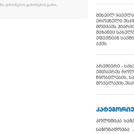
ი, დრონების გამოჩენის გამო,
მიხეილ ყაველ
ეროვნული უსა
მოიცავს ჰიბრ
მიზანიც სახელმ
ეფექტიან საქმ
აქვს
პრემიერი - სა
უმთავრეს როლ
წყობილების, ს
მოქალაქის უსა
ᲙᲐᲢᲔᲒᲝᲠᲘᲔ
პოლიტიკა
სამ
საზოგადოება