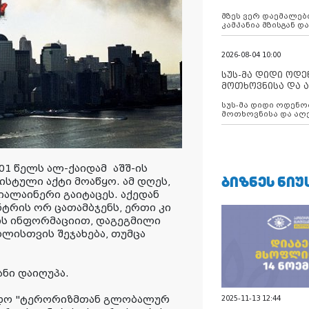
აუცილებლობას გ
მზეს ვერ დაემალები
კამპანია მზისგან 
გვახსენებს
2026-08-04 10:00
სუს-მა დიდი ოდ
მოთხოვნისა და ა
ბათუმის მერიის
სუს-მა დიდი ოდენობით ქრთამის
დააკავა
მოთხოვნისა და აღე
მერიის თანამშრომ
001 წელს ალ-ქაიდამ აშშ-ის
ᲑᲘᲖᲜᲔᲡ ᲜᲘᲣ
სტული აქტი მოაწყო. ამ დღეს,
იალაინერი გაიტაცეს. აქედან
ტრის ორ ცათამბჯენს, ერთი კი
ბის ინფორმაციით, დაგეგმილი
ლისთვის შეჯახება, თუმცა
ანი დაიღუპა.
აუდო "ტერორიზმთან გლობალურ
2025-11-13 12:44