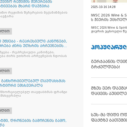
უვიზო რეჟიმის შეჩერების
რტივებას მხარი დაუჭირა
2025-10-16 14:28
ზო რეჟიმის შეჩერების მექანიზმების
IWSC 2026 Wine & Spi
დაუჭირა
ს ჟიურის უცხოელ
ცნობილია
IWSC 2026 Wine & Spirit
ფლიო
ჟიურის უცხოელი წე
ცნობილია
 უწყება - რეპრესიული კანონები,
ᲞᲝᲞᲣᲚᲐᲠᲣᲚ
რება ძირს უთხრის არჩევნების
წყება - რეპრესიული კანონები,
ბა ძირს უთხრის არჩევნების ნდობას
გურჯაანის ღვი
გრძელდება!
ფლიო
თ განხორციელებულ თავდასხმას
რტიორი ემსხვერპლა
მზეს ვერ დაემა
ანხორციელებულ თავდასხმას ფრანგი
დაცვის აუცილე
მსხვერპლა
ფლიო
სუს-მა დიდი ო
ფაქტზე ბათუმი
ტში, დრონების გამოჩენის გამო,
და