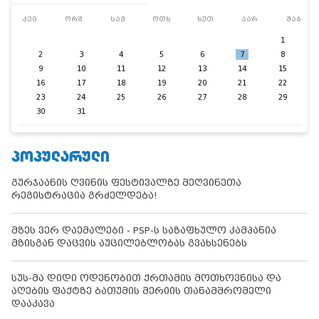
კვი
ორშ
სამ
ოთხ
ხუთ
პარ
შაბ
1
2
3
4
5
6
7
8
9
10
11
12
13
14
15
16
17
18
19
20
21
22
23
24
25
26
27
28
29
30
31
ᲞᲝᲞᲣᲚᲐᲠᲣᲚᲘ
გურჯაანის ღვინის ფესტივალზე მეღვინეთა
რეგისტრაცია გრძელდება!
მზეს ვერ დაემალები - PSP-ს საზაფხულო კამპანია
მზისგან დაცვის აუცილებლობას გვახსენებს
სუს-მა დიდი ოდენობით ქრთამის მოთხოვნისა და
აღების ფაქტზე ბათუმის მერიის თანამშრომელი
დააკავა