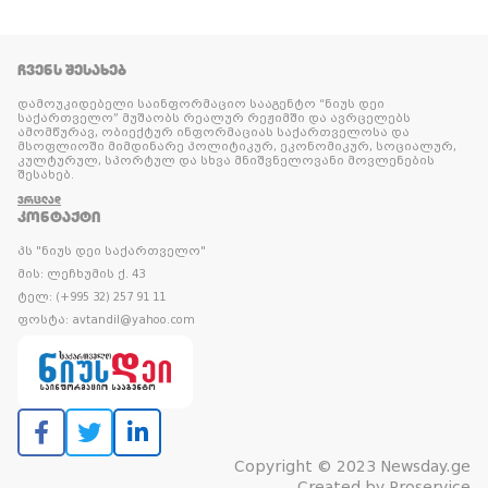
ᲩᲕᲔᲜᲡ ᲨᲔᲡᲐᲮᲔᲑ
დამოუკიდებელი საინფორმაციო სააგენტო “ნიუს დეი
საქართველო” მუშაობს რეალურ რეჟიმში და ავრცელებს
ამომწურავ, ობიექტურ ინფორმაციას საქართველოსა და
მსოფლიოში მიმდინარე პოლიტიკურ, ეკონომიკურ, სოციალურ,
კულტურულ, სპორტულ და სხვა მნიშვნელოვანი მოვლენების
შესახებ.
ᲕᲠᲪᲚᲐᲓ
ᲙᲝᲜᲢᲐᲥᲢᲘ
პს "ნიუს დეი საქართველო"
მის: ლეჩხუმის ქ. 43
ტელ: (+995 32) 257 91 11
ფოსტა: avtandil@yahoo.com
Copyright © 2023 Newsday.ge
Created by
Proservice