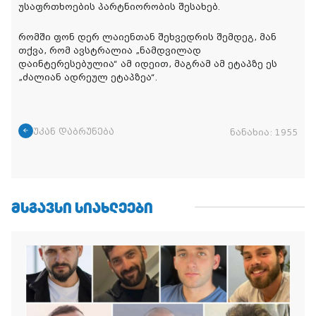
უსაფრთხოების პარტნიორობის შესახებ.
რომში ფონ დერ ლაიენთან შეხვედრის შემდეგ, მან
თქვა, რომ ავსტრალია „ნამდვილად
დაინტერესებულია“ ამ იდეით, მაგრამ ამ ეტაპზე ეს
„ძალიან ადრეულ ეტაპზეა“.
უკან დაბრუნება
ნანახია:
1955
ᲛᲡᲒᲐᲕᲡᲘ ᲡᲘᲐᲮᲚᲔᲔᲑᲘ