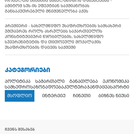
რომელთა მიზანიც სახელმწიფოს დასუსტებაა -
ამიტომ სუს-ის ეფექტიან საქმიანობას
განსაკუთრებული მნიშვნელობა აქვს
პრემიერი - სახელმწიფო უსაფრთხოების სამსახური
უმთავრეს როლს ასრულებს საქართველოს
კონსტიტუციური წყობილების, სახელმწიფო
სუვერენიტეტის და თითოეული მოქალაქის
უსაფრთხოების დაცვის საქმეში
ᲙᲐᲢᲔᲒᲝᲠᲘᲔᲑᲘ
პოლიტიკა
სამართალი
განათლება
ეკონომიკა
სამხედრო
საზოგადოება
კულტურა
ჯანდაცვა
სპორტი
მსოფლიო
ინტერვიუ
ჩინეთი
ბიზნეს ნიუსი
ᲩᲕᲔᲜᲡ ᲨᲔᲡᲐᲮᲔᲑ