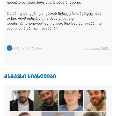
უსაფრთხოების პარტნიორობის შესახებ.
რომში ფონ დერ ლაიენთან შეხვედრის შემდეგ, მან
თქვა, რომ ავსტრალია „ნამდვილად
დაინტერესებულია“ ამ იდეით, მაგრამ ამ ეტაპზე ეს
„ძალიან ადრეულ ეტაპზეა“.
უკან დაბრუნება
ნანახია:
1951
ᲛᲡᲒᲐᲕᲡᲘ ᲡᲘᲐᲮᲚᲔᲔᲑᲘ