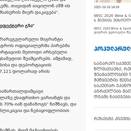
მს, თავიდან აიცილონ აშშ-ის
2025-10-16 14:28
სახურის მიერ დაკავება“.
IWSC 2026 Wine & Spi
ს ჟიურის უცხოელ
ცნობილია
ეფექტური გზა“
IWSC 2026 Wine & Spirit
ჟიურის უცხოელი წე
ცნობილია
 არარეგულარული მიგრანტი
სტროს ოფიციალურმა პირებმა
ᲞᲝᲞᲣᲚᲐᲠᲣᲚ
ორტაციის მეთოდი არსებული
სამედით შეამცირებს. ამჟამად,
საგარეო საქმეთ
ებისა და დეპორტაციის
წლისთავზე, რუ
7,121 დოლარად არის
შუამავლობით დ
შეწყვეტის შეთ
საკუთარ უკან
ი სამართალდამცავი
აგრძელებს მათ
დგამს ნაბიჯებს
ელაზე უსაფრთხო ვარიანტს და
 70%-იან დანაზოგს“ ნიშნავს, და
აპლიკაცია და ნებაყოფლობით
რუსებმა კიევის
ნიშნეს, რომ მგზავრობის