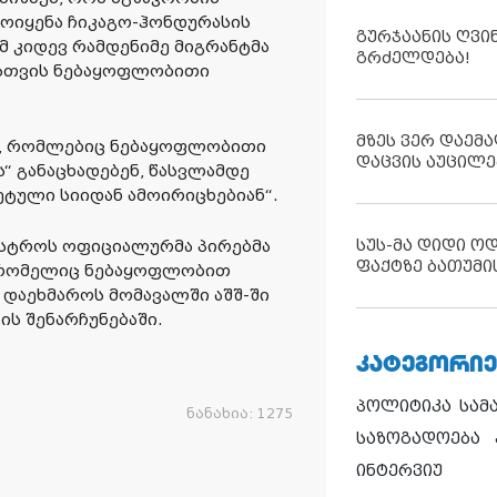
მოიყენა ჩიკაგო-ჰონდურასის
გურჯაანის ღვი
მ კიდევ რამდენიმე მიგრანტმა
გრძელდება!
ისთვის ნებაყოფლობითი
მზეს ვერ დაემა
ბი, რომლებიც ნებაყოფლობითი
დაცვის აუცილე
“ განაცხადებენ, წასვლამდე
ტული სიიდან ამოირიცხებიან“.
სუს-მა დიდი ო
ნისტროს ოფიციალურმა პირებმა
ფაქტზე ბათუმი
, რომელიც ნებაყოფლობით
 დაეხმაროს მომავალში აშშ-ში
ს შენარჩუნებაში.
ᲙᲐᲢᲔᲒᲝᲠᲘᲔ
პოლიტიკა
სამ
ნანახია:
1275
საზოგადოება
ინტერვიუ