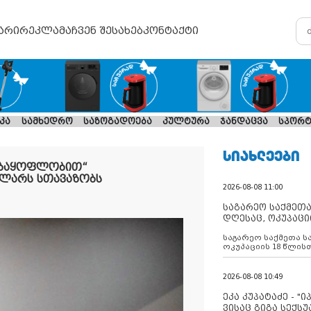
არი
რეკლამა
ჩვენ შესახებ
კონტაქტი
კა
სამხედრო
საზოგადოება
კულტურა
ჯანდაცვა
სპორტ
ᲡᲘᲐᲮᲚᲔᲔᲑᲘ
ებაყოფლობით“
ლარს სთავაზობს
2026-08-08 11:00
საგარეო საქმეთა
დღესაც, ოკუპაცი
რუსეთი არ ასრუ
საგარეო საქმეთა ს
შუამავლ
ოკუპაციის 18 წლის
ასრულებს ევროკავ
დადებულ 2008 წლის
შეწყვეტის შეთანხმე
2026-08-08 10:49
აფართოებს საკუთ
ოკუპირებულ რეგიონ
ეკა კუპატაძე - "
მილიტარიზაციის პ
ვისაც გიგა სექს
დგამს ნაბიჯებს მა