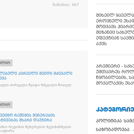
ნანახია:
967
მიხეილ ყაველ
ეროვნული უსა
მოიცავს ჰიბრ
მიზანიც სახელმ
ეფექტიან საქმ
აქვს
ფლიო
პრემიერი - სა
უმთავრეს როლ
ლებული პირველი შვიდი მძევალი
წყობილების, ს
ეცა
მოქალაქის უსა
ბული პირველი შვიდი მძევალი წითელ
ფლიო
ᲙᲐᲢᲔᲒᲝᲠᲘᲔ
უვიზო რეჟიმის შეჩერების
რტივებას მხარი დაუჭირა
პოლიტიკა
სამ
ზო რეჟიმის შეჩერების მექანიზმების
საზოგადოება
დაუჭირა