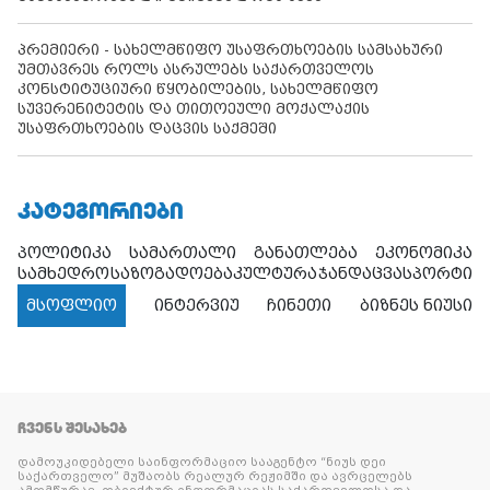
პრემიერი - სახელმწიფო უსაფრთხოების სამსახური
უმთავრეს როლს ასრულებს საქართველოს
კონსტიტუციური წყობილების, სახელმწიფო
სუვერენიტეტის და თითოეული მოქალაქის
უსაფრთხოების დაცვის საქმეში
ᲙᲐᲢᲔᲒᲝᲠᲘᲔᲑᲘ
პოლიტიკა
სამართალი
განათლება
ეკონომიკა
სამხედრო
საზოგადოება
კულტურა
ჯანდაცვა
სპორტი
მსოფლიო
ინტერვიუ
ჩინეთი
ბიზნეს ნიუსი
ᲩᲕᲔᲜᲡ ᲨᲔᲡᲐᲮᲔᲑ
დამოუკიდებელი საინფორმაციო სააგენტო “ნიუს დეი
საქართველო” მუშაობს რეალურ რეჟიმში და ავრცელებს