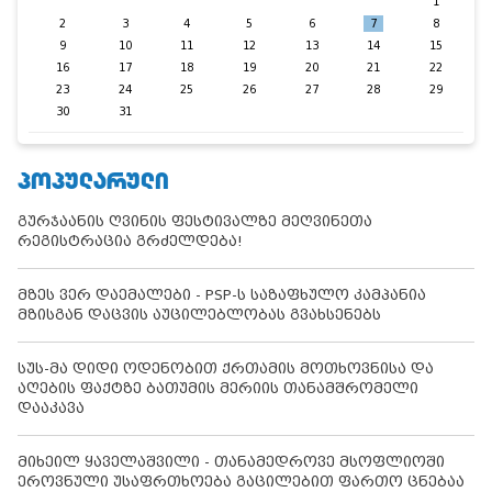
1
2
3
4
5
6
7
8
9
10
11
12
13
14
15
16
17
18
19
20
21
22
23
24
25
26
27
28
29
30
31
ᲞᲝᲞᲣᲚᲐᲠᲣᲚᲘ
გურჯაანის ღვინის ფესტივალზე მეღვინეთა
რეგისტრაცია გრძელდება!
მზეს ვერ დაემალები - PSP-ს საზაფხულო კამპანია
მზისგან დაცვის აუცილებლობას გვახსენებს
სუს-მა დიდი ოდენობით ქრთამის მოთხოვნისა და
აღების ფაქტზე ბათუმის მერიის თანამშრომელი
დააკავა
მიხეილ ყაველაშვილი - თანამედროვე მსოფლიოში
ეროვნული უსაფრთხოება გაცილებით ფართო ცნებაა