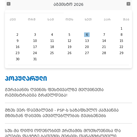
აგვისტო 2026
კვი
ორშ
სამ
ოთხ
ხუთ
პარ
შაბ
1
2
3
4
5
6
7
8
9
10
11
12
13
14
15
16
17
18
19
20
21
22
23
24
25
26
27
28
29
30
31
ᲞᲝᲞᲣᲚᲐᲠᲣᲚᲘ
გურჯაანის ღვინის ფესტივალზე მეღვინეთა
რეგისტრაცია გრძელდება!
მზეს ვერ დაემალები - PSP-ს საზაფხულო კამპანია
მზისგან დაცვის აუცილებლობას გვახსენებს
სუს-მა დიდი ოდენობით ქრთამის მოთხოვნისა და
აღების ფაქტზე ბათუმის მერიის თანამშრომელი