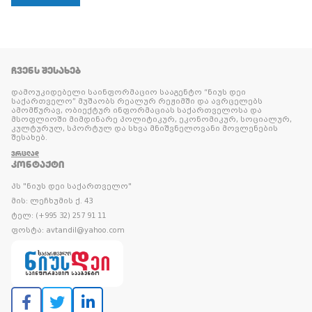
ᲩᲕᲔᲜᲡ ᲨᲔᲡᲐᲮᲔᲑ
დამოუკიდებელი საინფორმაციო სააგენტო “ნიუს დეი
საქართველო” მუშაობს რეალურ რეჟიმში და ავრცელებს
ამომწურავ, ობიექტურ ინფორმაციას საქართველოსა და
მსოფლიოში მიმდინარე პოლიტიკურ, ეკონომიკურ, სოციალურ,
კულტურულ, სპორტულ და სხვა მნიშვნელოვანი მოვლენების
შესახებ.
ᲕᲠᲪᲚᲐᲓ
ᲙᲝᲜᲢᲐᲥᲢᲘ
პს "ნიუს დეი საქართველო"
მის: ლეჩხუმის ქ. 43
ტელ: (+995 32) 257 91 11
ფოსტა: avtandil@yahoo.com