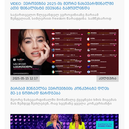
VIDEO: ევროვიზია 2025-ის მეორე ნახევარფინალში
ათი ფინალისტი ქვეყანა გამოვლინდა
საქართველო წლევანდელ ევროვიზიაზე მარიამ
შენგელიამ, სიმღერით Freedom წარადგინა. სამწუხაროდ
2025-05-15 12:17
კულტურა
მარიამ შენგელია ევროვიზიის კონკურსზე დღეს
მე-10 ნომრად წარდგება
მეორე ნახევარფინალში მონაწილე ქვეყნები ხმის მიცემას
მას შემდეგ შეძლებენ, რაც სცენაზე ყველა კონკურსანტი