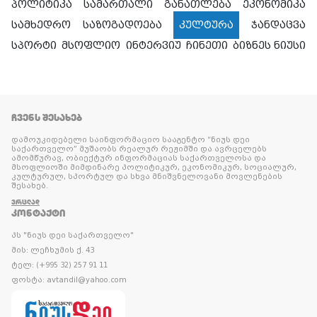
პოლიტიკა
სამართალი
განათლება
ეკონომიკა
სამხედრო
საზოგადოება
კულტურა
ჯანდაცვა
სპორტი
მსოფლიო
ინტერვიუ
ჩინეთი
ბიზნეს ნიუსი
ᲩᲕᲔᲜᲡ ᲨᲔᲡᲐᲮᲔᲑ
დამოუკიდებელი საინფორმაციო სააგენტო “ნიუს დეი
საქართველო” მუშაობს რეალურ რეჟიმში და ავრცელებს
ამომწურავ, ობიექტურ ინფორმაციას საქართველოსა და
მსოფლიოში მიმდინარე პოლიტიკურ, ეკონომიკურ, სოციალურ,
კულტურულ, სპორტულ და სხვა მნიშვნელოვანი მოვლენების
შესახებ.
ᲕᲠᲪᲚᲐᲓ
ᲙᲝᲜᲢᲐᲥᲢᲘ
პს "ნიუს დეი საქართველო"
მის: ლეჩხუმის ქ. 43
ტელ: (+995 32) 257 91 11
ფოსტა: avtandil@yahoo.com