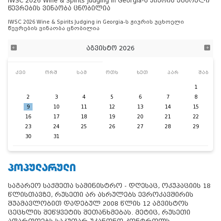
IWSC 2026 Wine & Spirits Judging in Georgia-ს ჟიურის უცხოელი
წევრების ვინაობა ცნობილია
IWSC 2026 Wine & Spirits Judging in Georgia-ს ჟიურის უცხოელი
წევრების ვინაობა ცნობილია
აგვისტო 2026
კვი
ორშ
სამ
ოთხ
ხუთ
პარ
შაბ
1
2
3
4
5
6
7
8
9
10
11
12
13
14
15
16
17
18
19
20
21
22
23
24
25
26
27
28
29
30
31
ᲞᲝᲞᲣᲚᲐᲠᲣᲚᲘ
საგარეო საქმეთა სამინისტრო - დღესაც, ოკუპაციის 18
წლისთავზე, რუსეთი არ ასრულებს ევროკავშირის
შუამავლობით დადებულ 2008 წლის 12 აგვისტოს
ცეცხლის შეწყვეტის შეთანხმებას. მეტიც, რუსეთი