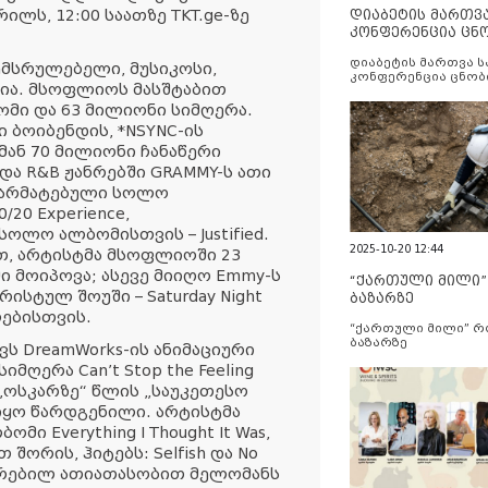
ილს, 12:00 საათზე TKT.ge-ზე
დიაბეტის მართვ
კონფერენცია ცნ
და სერვისების გ
დიაბეტის მართვა 
ემსრულებელი, მუსიკოსი,
კონფერენცია ცნობ
ია. მსოფლიოს მასშტაბით
სერვისების გაუმჯობ
ომი და 63 მილიონი სიმღერა.
 ბოიბენდის, *NSYNC-ის
მან 70 მილიონი ჩანაწერი
 და R&B ჟანრებში GRAMMY-ს ათი
 წარმატებული სოლო
/20 Experience,
 სოლო ალბომისთვის – Justified.
2025-10-20 12:44
თ, არტისტმა მსოფლიოში 23
 მოიპოვა; ასევე მიიღო Emmy-ს
“ქართული მილი
სტულ შოუში – Saturday Night
ბაზარზე
ლებისთვის.
“ქართული მილი” 
ბაზარზე
ს DreamWorks-ის ანიმაციური
მღერა Can’t Stop the Feeling
, „ოსკარზე“ წლის „საუკეთესო
იყო წარდგენილი. არტისტმა
ი Everything I Thought It Was,
შორის, ჰიტებს: Selfish და No
შეკრებილ ათიათასობით მელომანს