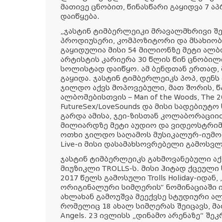
მათივე ცნობით, წინასწარი გაყიდვა 7 აპრ
დაიწყება.
„ჯასტინ ტიმბერლეიკი მრავალმხრივი შ
პროდიუსერი, კომპოზიტორი და მსახიობ
გაყიდულია მისი 54 მილიონზე მეტი ალბ
არტისტის კარიერა 30 წლის წინ ცნობილი
სოლისტად დაიწყო. ამ ბენდთან ერთად, 
გაყიდა. ჯასტინ ტიმბერლეიკს პოპ, დენს
ჯილდო აქვს მოპოვებული, მათ შორის,
ალბომებისთვის – Man of the Woods, The 20
FutureSex/LoveSounds და მისი სადებიუტო
გარდა ამისა, ჯეი-ზისთან კოლაბორაციი
მილიარდზე მეტი აუდიო და ვიდეოსტრიმი
ოთხი ჯილდო საღამოს მუსიკალურ-იუმორი
Live-ი მისი დასამახსოვრებელი გამოსვ
ჯასტინ ტიმბერლეიკს გახმოვანებული აქვ
მიუზიკლი TROLLS-ს. მისი ჰიტად ქცეული სი
2017 წელს გამოსული Trolls Holiday-იდან
ორიგინალური სიმღერის“ ნომინაციაში 
ახლახან გამოუშვა მეექვსე სტუდიური ალბომ
რომელიც 18 ახალ სიმღერას შეიცავს, მათ 
Angels. 23 ივლისს „დინამო არენაზე“ 