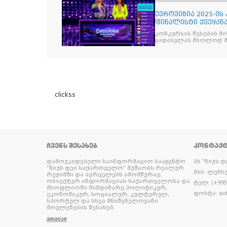
ევროვიზია 2025-ის
ფინალისტი ქვეყან
კონკურსის წესების მ
გადასვლას მხოლოდ მ
clickss
ᲩᲕᲔᲜᲡ ᲨᲔᲡᲐᲮᲔᲑ
ᲙᲝᲜᲢᲐᲥ
დამოუკიდებელი საინფორმაციო სააგენტო
პს "ნიუს 
“ნიუს დეი საქართველო” მუშაობს რეალურ
მის: ლეჩხუ
რეჟიმში და ავრცელებს ამომწურავ,
ობიექტურ ინფორმაციას საქართველოსა და
ტელ: (+995 
მსოფლიოში მიმდინარე პოლიტიკურ,
ფოსტა: avt
ეკონომიკურ, სოციალურ, კულტურულ,
სპორტულ და სხვა მნიშვნელოვანი
მოვლენების შესახებ.
ᲕᲠᲪᲚᲐᲓ