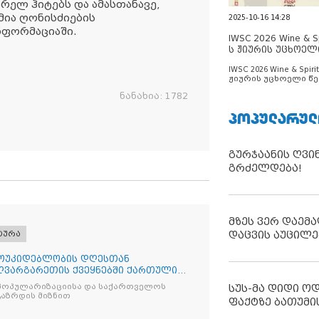
რელ ჰიტებს და ამასთანავე,
მია ღონისძიების
2025-10-16 14:28
ფორმაციაში.
IWSC 2026 Wine & Spi
ს ჟიურის უცხოელ
ცნობილია
IWSC 2026 Wine & Spirit
ჟიურის უცხოელი წე
ცნობილია
ნანახია:
1782
ᲞᲝᲞᲣᲚᲐᲠᲣᲚ
გურჯაანის ღვი
გრძელდება!
მზეს ვერ დაემა
დაცვის აუცილე
ტურა
ოუკიდებლობის დღესთან
ღვარგარეთის ქვეყნებში ქართული
 აღ
პოპულარიზაციისა და საქართველოს
სუს-მა დიდი ო
გაზრდის მიზნით
ფაქტზე ბათუმი