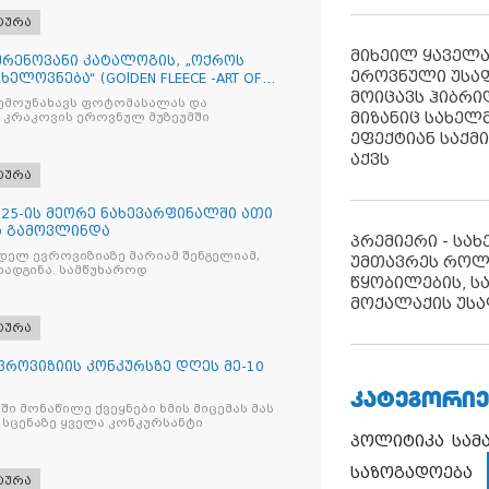
ტურა
მიხეილ ყაველ
რენოვანი კატალოგის, „ოქროს
ეროვნული უსა
ხელოვნება“ (GOlDEN FLEECE -ART OF
მოიცავს ჰიბრ
შემოუნახავს ფოტომასალას და
მიზანიც სახელმ
 კრაკოვის ეროვნულ მუზეუმში
ეფექტიან საქმ
აქვს
ტურა
2025-ის მეორე ნახევარფინალში ათი
ა გამოვლინდა
პრემიერი - სა
ელ ევროვიზიაზე მარიამ შენგელიამ,
უმთავრეს როლ
რადგინა. სამწუხაროდ
წყობილების, ს
მოქალაქის უსა
ტურა
ვროვიზიის კონკურსზე დღეს მე-10
ᲙᲐᲢᲔᲒᲝᲠᲘᲔ
ი მონაწილე ქვეყნები ხმის მიცემას მას
ც სცენაზე ყველა კონკურსანტი
პოლიტიკა
სამ
საზოგადოება
ტურა