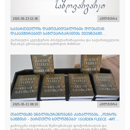
2025-05-23 12:36
კულტურა
საქართველოს დამოუკიდებლობის დღესთან
დაკავშირებით საზღვარგარეთის ქვეყნებში
ქართული კულტურის დღეები აღ
ქართული კულტურის პოპულარიზაციისა და საქართველოს
შესახებ ცნობადობის გაზრდის მიზნით
2025-05-21 08:10
კულტურა
თბილისში ინგლისურენოვანი კატალოგის, „ოქროს
საწმისი - ქართული ხელოვნება“ (GOlDEN FLEECE -ART
OF GEORG
გამოცემა ისტორიას შემოუნახავს ფოტომასალას და
სამეცნიერო სტატიებს კრაკოვის ეროვნულ მუზეუმში