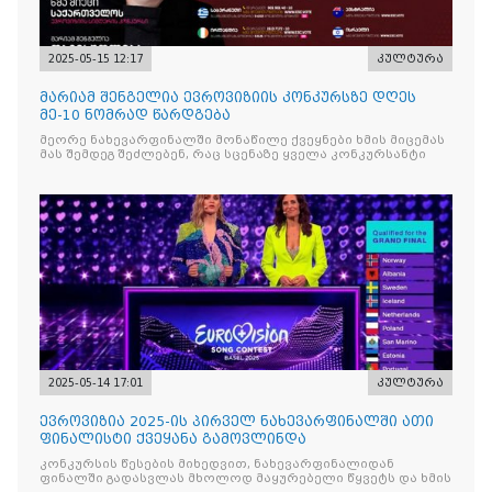
2025-05-15 12:17
კულტურა
მარიამ შენგელია ევროვიზიის კონკურსზე დღეს
მე-10 ნომრად წარდგება
მეორე ნახევარფინალში მონაწილე ქვეყნები ხმის მიცემას
მას შემდეგ შეძლებენ, რაც სცენაზე ყველა კონკურსანტი
2025-05-14 17:01
კულტურა
ევროვიზია 2025-ის პირველ ნახევარფინალში ათი
ფინალისტი ქვეყანა გამოვლინდა
კონკურსის წესების მიხედვით, ნახევარფინალიდან
ფინალში გადასვლას მხოლოდ მაყურებელი წყვეტს და ხმის