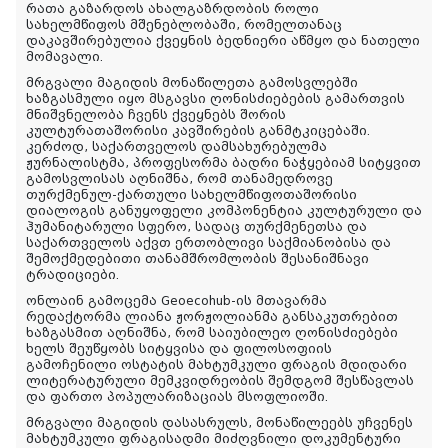
რათა გაზარდოს ახალგაზრდობის როლი
სახელმწიფოს მშენებლობაში, რომელთანაც
დაკავშირებულია ქვეყნის ბედნიერი აწმყო და ნათელი
მომავალი.
მრგვალი მაგიდის მონაწილეთა გამოსვლებში
ხაზგასმული იყო მსგავსი ღონისძიებების გამართვის
მნიშვნელობა ჩვენს ქვეყნებს შორის
კულტურათაშორისი კავშირების განმტკიცებაში.
კერძოდ, საქართველოს დამსახურებულმა
ჟურნალისტმა, პროფესორმა ბადრი ნაჭყებიამ სიტყვით
გამოსვლისას აღნიშნა, რომ თანამედროვე
თურქმენულ-ქართული სახელმწიფოთაშორისი
დიალოგის განუყოფელი კომპონენტია კულტურული და
ჰუმანიტარული სფერო, სადაც თურქმენეთსა და
საქართველოს აქვთ ერთობლივი საქმიანობისა და
შემოქმედებითი თანამშრომლობის შესანიშნავი
ტრადიციები.
ონლაინ გამოცემა Geoecohub-ის მთავარმა
რედაქტორმა ლიანა ჟორჟოლიანმა განსაკუთრებით
ხაზგასმით აღნიშნა, რომ საიუბილეო ღონისძიებები
ხელს შეუწყობს სიტყვისა და ფილოსოფიის
გამოჩენილი ოსტატის მა
ხტუმკული
ფრაგის მდიდარი
ლიტერატურული მემკვიდრეობის შემდგომ შესწავლას
და ფართო პოპულარიზაციას მსოფლიოში.
მრგვალი მაგიდის დასასრულს
,
მონაწილეებს
უ
ჩვენეს
მა
ხტუმკული
ფრაგისადმი მიძღვნილი
დოკუმენტური