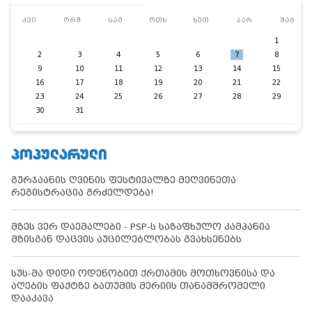
კვი
ორშ
სამ
ოთხ
ხუთ
პარ
შაბ
1
2
3
4
5
6
7
8
9
10
11
12
13
14
15
16
17
18
19
20
21
22
23
24
25
26
27
28
29
30
31
ᲞᲝᲞᲣᲚᲐᲠᲣᲚᲘ
გურჯაანის ღვინის ფესტივალზე მეღვინეთა
რეგისტრაცია გრძელდება!
მზეს ვერ დაემალები - PSP-ს საზაფხულო კამპანია
მზისგან დაცვის აუცილებლობას გვახსენებს
სუს-მა დიდი ოდენობით ქრთამის მოთხოვნისა და
აღების ფაქტზე ბათუმის მერიის თანამშრომელი
დააკავა