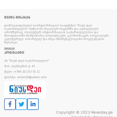
ᲩᲕᲔᲜᲡ ᲨᲔᲡᲐᲮᲔᲑ
დამოუკიდებელი საინფორმაციო სააგენტო “ნიუს დეი
საქართველო” მუშაობს რეალურ რეჟიმში და ავრცელებს
ამომწურავ, ობიექტურ ინფორმაციას საქართველოსა და
მსოფლიოში მიმდინარე პოლიტიკურ, ეკონომიკურ, სოციალურ,
კულტურულ, სპორტულ და სხვა მნიშვნელოვანი მოვლენების
შესახებ.
ᲕᲠᲪᲚᲐᲓ
ᲙᲝᲜᲢᲐᲥᲢᲘ
პს "ნიუს დეი საქართველო"
მის: ლეჩხუმის ქ. 43
ტელ: (+995 32) 257 91 11
ფოსტა: avtandil@yahoo.com
Copyright © 2023 Newsday.ge