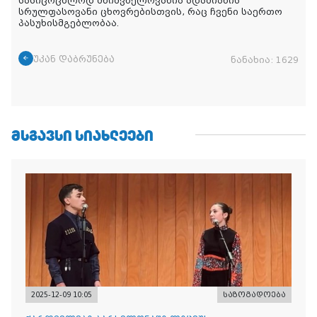
სასიცოცხლოდ მნიშვნელოვანია ადამიანის
სრულფასოვანი ცხოვრებისთვის, რაც ჩვენი საერთო
პასუხისმგებლობაა.
უკან დაბრუნება
ნანახია:
1629
ᲛᲡᲒᲐᲕᲡᲘ ᲡᲘᲐᲮᲚᲔᲔᲑᲘ
2025-12-09 10:05
საზოგადოება