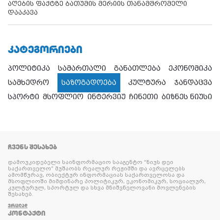
აღების ფაქტზე ბათუმის მერიის თანამშრომელი
დააკავა
ᲙᲐᲢᲔᲒᲝᲠᲘᲔᲑᲘ
პოლიტიკა
სამართალი
განათლება
ეკონომიკა
სამხედრო
საზოგადოება
კულტურა
ჯანდაცვა
სპორტი
მსოფლიო
ინტერვიუ
ჩინეთი
ბიზნეს ნიუსი
ᲩᲕᲔᲜᲡ ᲨᲔᲡᲐᲮᲔᲑ
დამოუკიდებელი საინფორმაციო სააგენტო “ნიუს დეი
საქართველო” მუშაობს რეალურ რეჟიმში და ავრცელებს
ამომწურავ, ობიექტურ ინფორმაციას საქართველოსა და
მსოფლიოში მიმდინარე პოლიტიკურ, ეკონომიკურ, სოციალურ,
კულტურულ, სპორტულ და სხვა მნიშვნელოვანი მოვლენების
შესახებ.
ᲕᲠᲪᲚᲐᲓ
ᲙᲝᲜᲢᲐᲥᲢᲘ