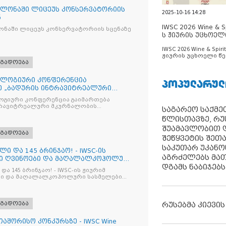
ლონაში ლიცეუს კონსერვატორიის
2025-10-16 14:28
ნ
IWSC 2026 Wine & Spi
ნაში ლიცეუს კონსერვატორიის სცენაზე
ს ჟიურის უცხოელ
ცნობილია
IWSC 2026 Wine & Spirit
ჟიურის უცხოელი წე
ოგადოება
ცნობილია
ლოგიური კონფერენცია
ᲞᲝᲞᲣᲚᲐᲠᲣᲚ
ე „ბადურის ინტრავიტრეალური
მიზაცი
გიური კონფერენცია გაიმართება
ტრავიტრეალური მკურნალობის
საგარეო საქმეთ
ოპტიმიზაცია და დიაბეტური რეტინოპათიის მართვა“
წლისთავზე, რუ
შუამავლობით დ
ოგადოება
შეწყვეტის შეთ
საკუთარ უკან
ლი და 145 ბრინჯაო! - IWSC-ის
აგრძელებს მათ
ნი ღვინოები და მაღალალკოჰოლური
დგამს ნაბიჯებს
და 145 ბრინჯაო! - IWSC-ის ჟიურიმ
ლები
ოგადოება
რუსებმა კიევის
აშორისო კონკურსზე - IWSC Wine