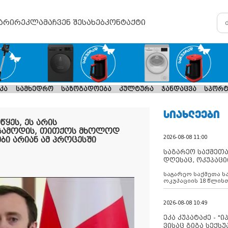
არი
რეკლამა
ჩვენ შესახებ
კონტაქტი
კა
სამხედრო
საზოგადოება
კულტურა
ჯანდაცვა
სპორტ
ᲡᲘᲐᲮᲚᲔᲔᲑᲘ
წყეს, ეს არის
ა გამოდის, თითქოს მხოლოდ
2026-08-08 11:00
ები არიან ამ პროცესში
საგარეო საქმეთა
დღესაც, ოკუპაცი
რუსეთი არ ასრუ
საგარეო საქმეთა ს
შუამავლ
ოკუპაციის 18 წლის
ასრულებს ევროკავ
დადებულ 2008 წლის
შეწყვეტის შეთანხმე
2026-08-08 10:49
აფართოებს საკუთ
ოკუპირებულ რეგიონ
ეკა კუპატაძე - "
მილიტარიზაციის პ
ვისაც გიგა სექს
დგამს ნაბიჯებს მა