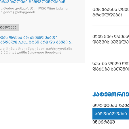
 გამარჯვებულები გამოვლინდებიან
ურსზე - IWSC Wine Judging in
გურჯაანის ღვი
ები გამოვლინდებიან
გრძელდება!
ოგადოება
მზეს ვერ დაემა
იტებს ფრენა არ ავიწყდებათ”
დაცვის აუცილე
ნდელი ADCE გრან პრი და ჯამში 5
ებს ფრენა არ ავიწყდებათ” ბარსელონაში
ანდელი ADCE გრან პრი და ჯამში 5 ჯილდო მოიპოვა
სუს-მა დიდი ო
ფაქტზე ბათუმი
ᲙᲐᲢᲔᲒᲝᲠᲘᲔ
პოლიტიკა
სამ
საზოგადოება
ინტერვიუ