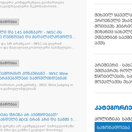
მიზაცი
გიური კონფერენცია გაიმართება
ტრავიტრეალური მკურნალობის
ოპტიმიზაცია და დიაბეტური რეტინოპათიის მართვა“
მიხეილ ყაველ
ეროვნული უსა
ოგადოება
მოიცავს ჰიბრ
მიზანიც სახელმ
ლი და 145 ბრინჯაო! - IWSC-ის
ნი ღვინოები და მაღალალკოჰოლური
ეფექტიან საქმ
აქვს
და 145 ბრინჯაო! - IWSC-ის ჟიურიმ
ლები
ოგადოება
პრემიერი - სა
უმთავრეს როლ
აშორისო კონკურსზე - IWSC Wine
წყობილების, ს
 გამარჯვებულები გამოვლინდებიან
მოქალაქის უსა
ურსზე - IWSC Wine Judging in
ები გამოვლინდებიან
ოგადოება
ᲙᲐᲢᲔᲒᲝᲠᲘᲔ
იტებს ფრენა არ ავიწყდებათ”
პოლიტიკა
სამ
ნდელი ADCE გრან პრი და ჯამში 5
ებს ფრენა არ ავიწყდებათ” ბარსელონაში
საზოგადოება
ანდელი ADCE გრან პრი და ჯამში 5 ჯილდო მოიპოვა