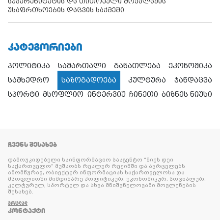
სუვერენიტეტის და თითოეული მოქალაქის
უსაფრთხოების დაცვის საქმეში
ᲙᲐᲢᲔᲒᲝᲠᲘᲔᲑᲘ
პოლიტიკა
სამართალი
განათლება
ეკონომიკა
სამხედრო
საზოგადოება
კულტურა
ჯანდაცვა
სპორტი
მსოფლიო
ინტერვიუ
ჩინეთი
ბიზნეს ნიუსი
ᲩᲕᲔᲜᲡ ᲨᲔᲡᲐᲮᲔᲑ
დამოუკიდებელი საინფორმაციო სააგენტო “ნიუს დეი
საქართველო” მუშაობს რეალურ რეჟიმში და ავრცელებს
ამომწურავ, ობიექტურ ინფორმაციას საქართველოსა და
მსოფლიოში მიმდინარე პოლიტიკურ, ეკონომიკურ, სოციალურ,
კულტურულ, სპორტულ და სხვა მნიშვნელოვანი მოვლენების
შესახებ.
ᲕᲠᲪᲚᲐᲓ
ᲙᲝᲜᲢᲐᲥᲢᲘ