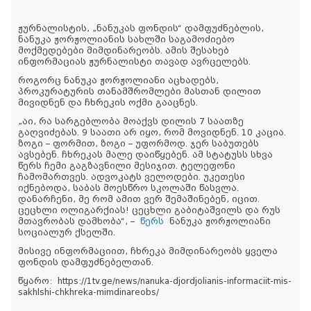
ჟურნალისტის, „ნანუკას ფონდის“ დამფუძნებლის,
ნანუკა ჟორჟოლიანის სახლში საგამოძიებო
მოქმედებები მიმდინარეობს. ამის შესახებ
ინფორმაციას ჟურნალისტი თავად ავრცელებს.
როგორც ნანუკა ჟორჟოლიანი აცხადებს,
პროკურატურის თანამშრომლები მასთან დილით
მივიდნენ და ჩხრეკის ოქმი გააცნეს.
„აი, რა სარგებლობა მოაქვს დილის 7 საათზე
გაღვიძებას. 9 საათი არ იყო, რომ მოვიდნენ. 10 კაცია.
ზოგი – ფორმით, ზოგი – უფორმოდ. ჯერ საბუთებს
ავსებენ. ჩხრეკას მალე დაიწყებენ. ამ სტატუსს სხვა
წერს ჩემი გაგზავნილი მესიჯით. ტელეფონი
ჩამომართვეს. ადვოკატს ველოდები. უკეთესი
იქნებოდა, საბას მოესწრო სკოლაში წასვლა.
დანარჩენი, მე რომ ამით ვერ შემაშინებენ, იცით.
ცეცხლი ოლიგარქიას! ცეცხლი გაბიტაშვილს და რუს
მთავრობას დამხობა“, –
წერს
ნანუკა ჟორჟოლიანი
სოციალურ ქსელში.
მისივე ინფორმაციით, ჩხრეკა მიმდინარეობს ყველა
ფონდის დამფუძნებელთან.
წყარო: https://1tv.ge/news/nanuka-djordjolianis-informaciit-mis-
sakhlshi-chkhreka-mimdinareobs/