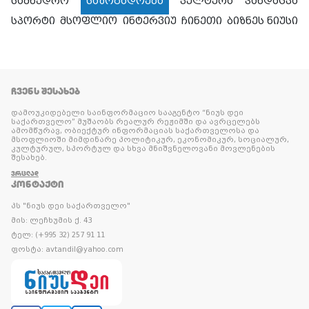
სამხედრო
საზოგადოება
კულტურა
ჯანდაცვა
სპორტი
მსოფლიო
ინტერვიუ
ჩინეთი
ბიზნეს ნიუსი
ᲩᲕᲔᲜᲡ ᲨᲔᲡᲐᲮᲔᲑ
დამოუკიდებელი საინფორმაციო სააგენტო “ნიუს დეი
საქართველო” მუშაობს რეალურ რეჟიმში და ავრცელებს
ამომწურავ, ობიექტურ ინფორმაციას საქართველოსა და
მსოფლიოში მიმდინარე პოლიტიკურ, ეკონომიკურ, სოციალურ,
კულტურულ, სპორტულ და სხვა მნიშვნელოვანი მოვლენების
შესახებ.
ᲕᲠᲪᲚᲐᲓ
ᲙᲝᲜᲢᲐᲥᲢᲘ
პს "ნიუს დეი საქართველო"
მის: ლეჩხუმის ქ. 43
ტელ: (+995 32) 257 91 11
ფოსტა: avtandil@yahoo.com