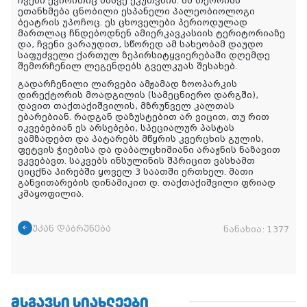
ჩვენი ქვირითიც მასვე ეკუთვნის. ამ თეორიას
ეთანხმება ცნობილი ესპანელი პალეობიოლოგი
ბეატრის უპოჩოც. ეს ცხოველები პერიოდულად
მართლაც ჩნდებოდნენ ამიერკავკასიის ტერიტორიაზე
და, ჩვენი ვარაუდით, სწორედ ამ სახეობამ დაუდო
საფუძველი ქართულ ზეპირსიტყვიერებაში დღემდე
შემორჩენილ ლეგენდებს გველკუას შესახებ.
გადარჩენილი ლარვები ამჟამად ზოოპარკის
დირექტორის მოადგილის (სამეცნიერო დარგში),
დავით თაქთაქიშვილის, მზრუნველ კალთას
ებარებიან. რადგან დაზუსტებით არ ვიცით, თუ რით
იკვებებიან ეს არსებები, სპეციალურ პასტას
ვამზადებთ და პატარებს მწყრის კვერცხის გულის,
ფეტვის ჭიებისა და დაბალცხიმიანი არაჟნის ნაზავით
ვკვებავთ. საკვებს ინსულინის შპრიცით ვასხამთ
ციცქნა პირებში ყოველ 3 საათში ერთხელ. მათი
განვითარების დინამიკით დ. თაქთაქიშვილი ფრიად
კმაყოფილია.
უკან დაბრუნება
ნანახია:
1377
ᲛᲡᲒᲐᲕᲡᲘ ᲡᲘᲐᲮᲚᲔᲔᲑᲘ