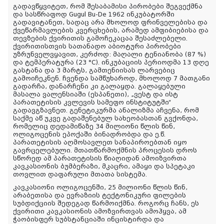
გადავწყვიტეთ, რომ შესაბამისი პირობები შეგვექმნა
და სასწრაფოდ Gugul Bu-De 1962 ინკუბატორში
გადავიტანეთ, სადაც არა მხოლოდ ფრინველებისა და
ქვეწარმავლების კვერცხების, არამედ ამფიბიებისა და
თევზების ქვირითის გამოჩეკაცაა შესაძლებელი.
ქვირითისთვის სათანადო აბიოტური პირობები
უზრუნველვყავით, კერძოდ: მაღალი ტენიანობა (87 %)
და ტემპერატურა (23 °C). ინკუბაციის პერიოდმა 13 დღე
გასტანა და 3 მარტს, გამთენიისას ლარვებიც
გამოიჩეკნენ. ჩვენდა სამწუხაროდ, მხოლოდ 7 მათგანი
გადარჩა, დანარჩენი კი გალაყდა. გალაყებული
მასალა ვალენსიაში (ესპანეთი), „ვესტ და ისტ
პარათეტისის კვლევის სამეფო ინსტიტუტში“
გადავგზავნეთ. გენეტიკურმა ანალიზმა აჩვენა, რომ
საქმე აწ უკვე გადაშენებულ სახეობასთან გვქონდა,
რომელიც დედამიწაზე 34 მილიონი წლის წინ,
ოლიგოცენის ეპოქაში ბინადრობდა და ე.წ.
პარათეტისის აღმოსავლეთ სანაპიროებთან იყო
გავრცელებული. მთათწარმოქმნის პროცესის დროს
სწორედ ამ პარათეტისის წიაღიდან ამოიზვირთა
კავკასიონის ბუმბერაზი, მკაცრი, ამაყი და სპეტაკი
თოვლით დაფარული მთათა სისტემა.
კავკასიონი ოლიგოცენში, 25 მილიონი წლის წინ,
არაბეთისა და ევრაზიის ტექტონიკური ფილების
სუბდიქციის შედეგად წარმოიქმნა. როგორც ჩანს, ეს
ქვირითი კავკასიონის ამოზვირთვას ამოჰყვა, ამ
ჭაობისფერ სუბსტანციაში ინცისტირდა და