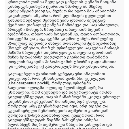
კრიოლიპოლიზის შედეგად ყინულის ფენაში ჩაიყინა.
განადგურებისგან ქვირითი სწორედ ამ მწვანე
სუბსტანციამ დაიცვა, შეუწყო რა ხელი მის ანაბიოზში
გადასვლას. აშკარაა, რომ კლიმატის ცვლილებით
განპირობებული მყინვარების დნობის შედეგად
ქვირითი დანალექ ქანებს ჩამოჰყვა და, სავარაუდოდ,
არაგვში მოხვდა, საიდანაც თბილისის ზღვაში
აღმოჩნდა. თბილისის ზღვიდან კი, დიდი ალბათობით,
ჩხიკვებმა და კაჭკაჭებმა გადმოიტანეს, რომლებიც
მრავლად ბუდობენ ახალი ზოოპარკის ტერიტორიაზე
(მოგეხსენებათ, რომ ეს ფრინველები საკვების მარაგს
მიწაში მალავენ). სავარაუდოდ, თოვლის დნობისას
მიწის ზედაპირზე დაფლული ქვირითი დამდნარი
თოვლის ნაკადმა ჰიპოპოტამის ტბორში გადაანთხია
და ლარვებმაც იქ გააგრძელეს ზრდა-განვითარება.
გალაყებული ქვირითის გენეტიკური ანალიზით
დადგინდა, რომ ეს სახეობა ფოჩიანი გველკუაა
(Cheloserpentus pochii), რომელიც ფრანგმა
პალეობიოლოგმა ოლივიე ბლომანჟემ აღწერა.
ცნობილია, რომ მეცნიერი და ნატურალისტი იოჰან
გიულდენშტედტი, თავის ნაწარმოებში „კიდევ ერთხელ
გავიხსენოთ კავკასია“ მოიხსენიებდა ცხოველს,
რომელიც არც ქვეწარმავალი იყო, არც თევზი და
გუდამაყრელი მენახირეების აღწერით კისრიდან
ფოჩები ჰქონდა გამოზრდილი. ვფიქრობთ, რომ
გიულდენშტედტის წიგნში ნახსენები არსება
ბლომანჟეს მიერ აღწერილი სახეობა გახლდათ და