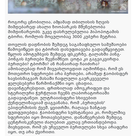
როგორც ცნობილია, ამჟამად თბილისის ზღვის
მიმდებარედ ახალი ზოოპარკის მშენებლობა
მიმდინარეობს. უკვე დასრულებულია ჰიპოპოტამის
ტბორი, რომლის მოცულობაც 3000 კუბური მეტრია.
თოვლის დადნობის შემდეგ საგაზაფხულო სამუშაოები
წამოვიწყეთ და ტბორის დასუფთავება გადავწყვიტეთ.
წყლის ამოტუმბვის შემდეგ ფსკერზე, ტალახში პინგ-
პონგის ბურთები შევნიშნეთ. ცოტა კი გაგვიკვირდა.
ბურთები? ტბორში? ან რანაირად ჩაიძირა?
ამოსაღებად რომ მივუახლოვდით აღმოჩნდა, რომ ეს
მოთეთრო სფეროები არა ბურთები, არამედ ჭაობისფერ
ხავსისმაგვარ მასაში ჩაფლული გაურკვეველი
ჟელესებური წარმონაქმნი იყო. ცხადია,
დავინტერესდით, ფრთხილად ამოვკრიფეთ და
სტერილური ჭურჭლით ჩვენს ლაბორატორიაში
გადავიტანეთ. ულტრაიისფერი სხივებით
ქენდელიზაციამ დაგვანახა, რომ „ბურთების“
ეპიდერმისის ქვეშ, ყვითრში, რაღაცა ზანტად
ფუთფუთებდა. ჭაობისფერი სუბსტანცია კი, რომელშიც
სფეროები იყო მოთავსებული, დანაწევრების შემდეგ
ცენტრისკენული ძალებით კვლავ ერთიანდებოდა.
მივხვდით, რომ ეს უჩვეულო ბურთულები სხვა არაფერი
იყო, თუ არა ქვირითი.