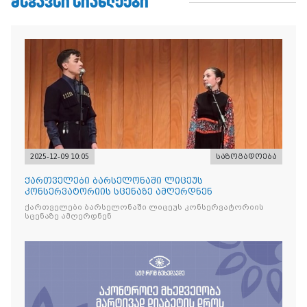
ᲛᲡᲒᲐᲕᲡᲘ ᲡᲘᲐᲮᲚᲔᲔᲑᲘ
2025-12-09 10:05
საზოგადოება
ქართველები ბარსელონაში ლიცეუს
კონსერვატორიის სცენაზე ამღერდნენ
ქართველები ბარსელონაში ლიცეუს კონსერვატორიის
სცენაზე ამღერდნენ