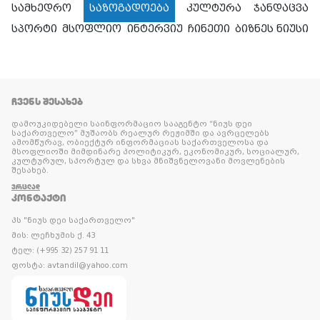
სამხედრო
საზოგადოება
კულტურა
ჯანდაცვა
სპორტი
მსოფლიო
ინტერვიუ
ჩინეთი
ბიზნეს ნიუსი
ᲩᲕᲔᲜᲡ ᲨᲔᲡᲐᲮᲔᲑ
დამოუკიდებელი საინფორმაციო სააგენტო “ნიუს დეი
საქართველო” მუშაობს რეალურ რეჟიმში და ავრცელებს
ამომწურავ, ობიექტურ ინფორმაციას საქართველოსა და
მსოფლიოში მიმდინარე პოლიტიკურ, ეკონომიკურ, სოციალურ,
კულტურულ, სპორტულ და სხვა მნიშვნელოვანი მოვლენების
შესახებ.
ᲕᲠᲪᲚᲐᲓ
ᲙᲝᲜᲢᲐᲥᲢᲘ
პს "ნიუს დეი საქართველო"
მის: ლეჩხუმის ქ. 43
ტელ: (+995 32) 257 91 11
ფოსტა: avtandil@yahoo.com