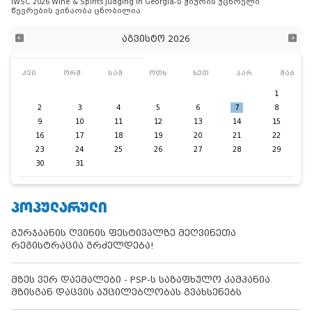
IWSC 2026 Wine & Spirits Judging in Georgia-ს ჟიურის უცხოელი
წევრების ვინაობა ცნობილია
აგვისტო 2026
კვი
ორშ
სამ
ოთხ
ხუთ
პარ
შაბ
1
2
3
4
5
6
7
8
9
10
11
12
13
14
15
16
17
18
19
20
21
22
23
24
25
26
27
28
29
30
31
ᲞᲝᲞᲣᲚᲐᲠᲣᲚᲘ
გურჯაანის ღვინის ფესტივალზე მეღვინეთა
რეგისტრაცია გრძელდება!
მზეს ვერ დაემალები - PSP-ს საზაფხულო კამპანია
მზისგან დაცვის აუცილებლობას გვახსენებს