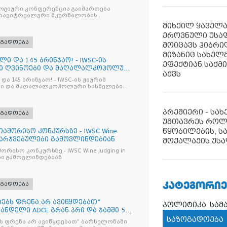
მიზაცი
გიური კონფერენცია გაიმართება
ტრავიტრეალური მკურნალობის
ოპტიმიზაცია და დიაბეტური რეტინოპათიის მართვა“
მიხეილ ყაველ
ეროვნული უსა
ოგადოება
მოიცავს ჰიბრ
მიზანიც სახელმ
ლი და 145 ბრინჯაო! - IWSC-ის
ეფექტიან საქმ
ნი ღვინოები და მაღალალკოჰოლური
აქვს
და 145 ბრინჯაო! - IWSC-ის ჟიურიმ
ლები
პრემიერი - სა
ოგადოება
უმთავრეს როლ
წყობილების, ს
აშორისო კონკურსზე - IWSC Wine
 გამარჯვებულები გამოვლინდებიან
მოქალაქის უსა
ურსზე - IWSC Wine Judging in
ები გამოვლინდებიან
ᲙᲐᲢᲔᲒᲝᲠᲘᲔ
ოგადოება
იტებს ფრენა არ ავიწყდებათ”
პოლიტიკა
სამ
ნდელი ADCE გრან პრი და ჯამში 5
საზოგადოება
ებს ფრენა არ ავიწყდებათ” ბარსელონაში