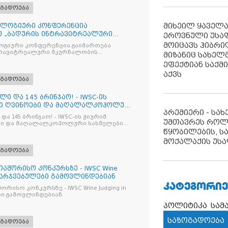
ოგადოება
მიხეილ ყაველ
ლოგიური კონფერენცია
ე „ბადურის ინტრავიტრეალური
ეროვნული უსა
მიზაცი
მოიცავს ჰიბრ
გიური კონფერენცია გაიმართება
ტრავიტრეალური მკურნალობის
მიზანიც სახელმ
ოპტიმიზაცია და დიაბეტური რეტინოპათიის მართვა“
ეფექტიან საქმ
აქვს
ოგადოება
ლი და 145 ბრინჯაო! - IWSC-ის
ნი ღვინოები და მაღალალკოჰოლური
პრემიერი - სა
და 145 ბრინჯაო! - IWSC-ის ჟიურიმ
უმთავრეს როლ
ლები
წყობილების, ს
მოქალაქის უსა
ოგადოება
აშორისო კონკურსზე - IWSC Wine
 გამარჯვებულები გამოვლინდებიან
ᲙᲐᲢᲔᲒᲝᲠᲘᲔ
ურსზე - IWSC Wine Judging in
ები გამოვლინდებიან
პოლიტიკა
სამ
საზოგადოება
ოგადოება