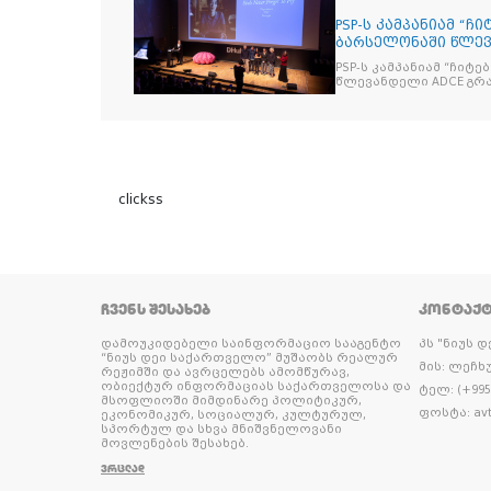
PSP-ს კამპანიამ “ჩ
ბარსელონაში წლევა
ჯილდო მ
PSP-ს კამპანიამ “ჩიტ
წლევ
clickss
ᲩᲕᲔᲜᲡ ᲨᲔᲡᲐᲮᲔᲑ
ᲙᲝᲜᲢᲐᲥ
დამოუკიდებელი საინფორმაციო სააგენტო
პს "ნიუს 
“ნიუს დეი საქართველო” მუშაობს რეალურ
მის: ლეჩხუ
რეჟიმში და ავრცელებს ამომწურავ,
ობიექტურ ინფორმაციას საქართველოსა და
ტელ: (+995 
მსოფლიოში მიმდინარე პოლიტიკურ,
ფოსტა: avt
ეკონომიკურ, სოციალურ, კულტურულ,
სპორტულ და სხვა მნიშვნელოვანი
მოვლენების შესახებ.
ᲕᲠᲪᲚᲐᲓ