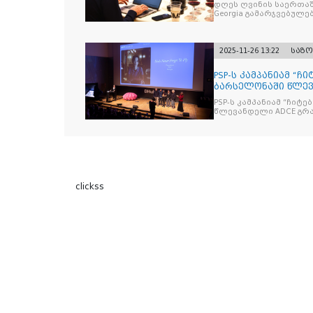
დღეს ღვინის საერთაშორისო კონკ
Georgia გამარჯვებულ
2025-11-26 13:22
საზ
PSP-ს კამპანიამ “ჩ
ბარსელონაში წლევა
ჯილდო მ
PSP-ს კამპანიამ “ჩიტ
წლევ
clickss