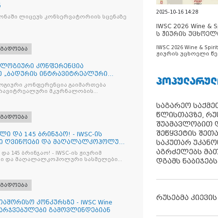
ნ
2025-10-16 14:28
ნაში ლიცეუს კონსერვატორიის სცენაზე
IWSC 2026 Wine & Spi
ს ჟიურის უცხოელ
ცნობილია
IWSC 2026 Wine & Spirit
ოგადოება
ჟიურის უცხოელი წე
ცნობილია
ლოგიური კონფერენცია
ე „ბადურის ინტრავიტრეალური
ᲞᲝᲞᲣᲚᲐᲠᲣᲚ
მიზაცი
გიური კონფერენცია გაიმართება
ტრავიტრეალური მკურნალობის
ოპტიმიზაცია და დიაბეტური რეტინოპათიის მართვა“
საგარეო საქმეთ
წლისთავზე, რუ
ოგადოება
შუამავლობით დ
შეწყვეტის შეთ
ლი და 145 ბრინჯაო! - IWSC-ის
საკუთარ უკან
ნი ღვინოები და მაღალალკოჰოლური
აგრძელებს მათ
და 145 ბრინჯაო! - IWSC-ის ჟიურიმ
ლები
დგამს ნაბიჯებს
ოგადოება
რუსებმა კიევის
აშორისო კონკურსზე - IWSC Wine
 გამარჯვებულები გამოვლინდებიან