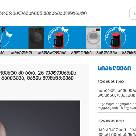
არი
რეკლამა
ჩვენ შესახებ
კონტაქტი
კა
სამხედრო
საზოგადოება
კულტურა
ჯანდაცვა
სპორტ
ᲡᲘᲐᲮᲚᲔᲔᲑᲘ
ჩმენტი კი არა, 26 ოქტომბრის
გაიქცევა, მაგის მომსწრეები
2026-08-08 11:00
საგარეო საქმეთა
დღესაც, ოკუპაცი
რუსეთი არ ასრუ
საგარეო საქმეთა ს
შუამავლ
ოკუპაციის 18 წლის
ასრულებს ევროკავ
დადებულ 2008 წლის
შეწყვეტის შეთანხმე
2026-08-08 10:49
აფართოებს საკუთ
ოკუპირებულ რეგიონ
ეკა კუპატაძე - "
მილიტარიზაციის პ
ვისაც გიგა სექს
დგამს ნაბიჯებს მა