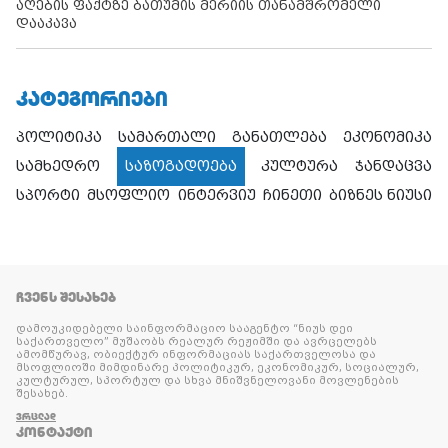
აღების ფაქტზე ბათუმის მერიის თანამშრომელი
დააკავა
ᲙᲐᲢᲔᲒᲝᲠᲘᲔᲑᲘ
პოლიტიკა
სამართალი
განათლება
ეკონომიკა
სამხედრო
საზოგადოება
კულტურა
ჯანდაცვა
სპორტი
მსოფლიო
ინტერვიუ
ჩინეთი
ბიზნეს ნიუსი
ᲩᲕᲔᲜᲡ ᲨᲔᲡᲐᲮᲔᲑ
დამოუკიდებელი საინფორმაციო სააგენტო “ნიუს დეი
საქართველო” მუშაობს რეალურ რეჟიმში და ავრცელებს
ამომწურავ, ობიექტურ ინფორმაციას საქართველოსა და
მსოფლიოში მიმდინარე პოლიტიკურ, ეკონომიკურ, სოციალურ,
კულტურულ, სპორტულ და სხვა მნიშვნელოვანი მოვლენების
შესახებ.
ᲕᲠᲪᲚᲐᲓ
ᲙᲝᲜᲢᲐᲥᲢᲘ