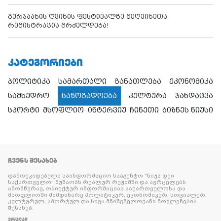
გურჯაანის ღვინის ფესტივალზე მეღვინეთა
რეგისტრაცია გრძელდება!
ᲙᲐᲢᲔᲒᲝᲠᲘᲔᲑᲘ
პოლიტიკა
სამართალი
განათლება
ეკონომიკა
სამხედრო
საზოგადოება
კულტურა
ჯანდაცვა
სპორტი
მსოფლიო
ინტერვიუ
ჩინეთი
ბიზნეს ნიუსი
ᲩᲕᲔᲜᲡ ᲨᲔᲡᲐᲮᲔᲑ
დამოუკიდებელი საინფორმაციო სააგენტო “ნიუს დეი
საქართველო” მუშაობს რეალურ რეჟიმში და ავრცელებს
ამომწურავ, ობიექტურ ინფორმაციას საქართველოსა და
მსოფლიოში მიმდინარე პოლიტიკურ, ეკონომიკურ, სოციალურ,
კულტურულ, სპორტულ და სხვა მნიშვნელოვანი მოვლენების
შესახებ.
ᲕᲠᲪᲚᲐᲓ