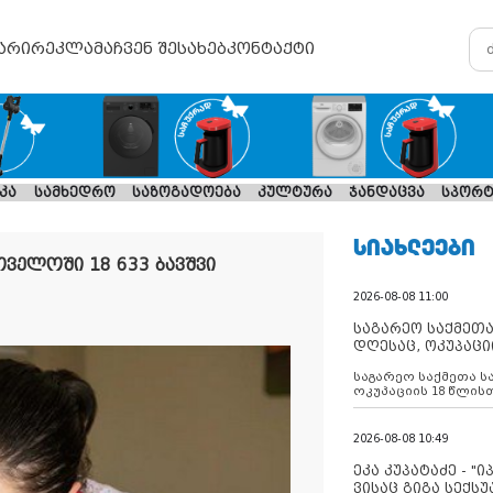
არი
რეკლამა
ჩვენ შესახებ
კონტაქტი
კა
სამხედრო
საზოგადოება
კულტურა
ჯანდაცვა
სპორტ
ᲡᲘᲐᲮᲚᲔᲔᲑᲘ
თველოში 18 633 ბავშვი
2026-08-08 11:00
საგარეო საქმეთა
დღესაც, ოკუპაცი
რუსეთი არ ასრუ
საგარეო საქმეთა ს
შუამავლ
ოკუპაციის 18 წლის
ასრულებს ევროკავ
დადებულ 2008 წლის
შეწყვეტის შეთანხმე
2026-08-08 10:49
აფართოებს საკუთ
ოკუპირებულ რეგიონ
ეკა კუპატაძე - "
მილიტარიზაციის პ
ვისაც გიგა სექს
დგამს ნაბიჯებს მა