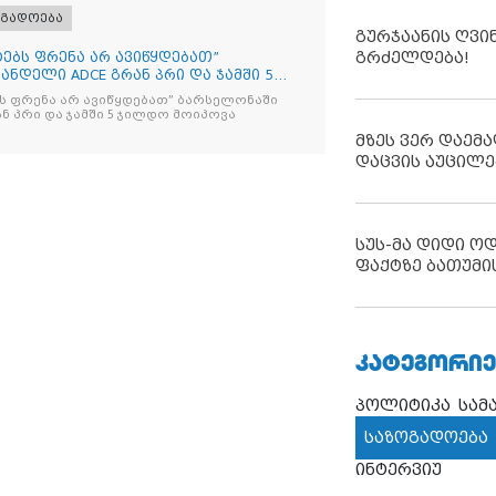
ოგადოება
გურჯაანის ღვი
გრძელდება!
იტებს ფრენა არ ავიწყდებათ”
ნდელი ADCE გრან პრი და ჯამში 5
ებს ფრენა არ ავიწყდებათ” ბარსელონაში
ანდელი ADCE გრან პრი და ჯამში 5 ჯილდო მოიპოვა
მზეს ვერ დაემა
დაცვის აუცილე
სუს-მა დიდი ო
ფაქტზე ბათუმი
ᲙᲐᲢᲔᲒᲝᲠᲘᲔ
პოლიტიკა
სამ
საზოგადოება
ინტერვიუ