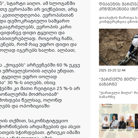
, სტარტი აიღო. ამ სლოგანში
დიაბეტის მართვ
 თუ ევროპაში არ ვიქნებით, არც
კონფერენცია ცნ
და სერვისების გ
რც კეთილდღეობა. ევროპასთან
დიაბეტის მართვა 
და დემოკრატიული სამყარო
კონფერენცია ცნობ
სერვისების გაუმჯობ
 გააგრძელებს, ევროპის კარი
თავიდანვე დიდი ტყუილი და
აბითურებლად. როგორც ჩანს,
ყენებს, რომ რაც უფრო დიდი და
იოლად იჯერებს ხალხი. ალბათ,
 „ქოცებს“ არჩევნებში 60 % უკვე
ო უმრავლესობის აღება უნდათ.
2025-10-20 12:44
ლი ტყუილი უფრო იოლად
“ქართული მილი
“ 30 %-ს აიღებს, ისიც
ბაზარზე
ბში კი მათი რეიტიგი 25 %-ს არ
“ქართული მილი” 
ციონალურმა მოძრაობამ“
ბაზარზე
ე მოხდება წელსაც, ოღონდ
ღებს და ოპოზიციაში
ლის თქმით, საკონსტიტუციო
ორწინების არდაშვების და ასეთ
სთვის სჭირდებათ. ტრიუკი იმაში