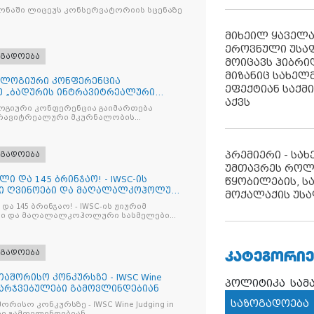
ნაში ლიცეუს კონსერვატორიის სცენაზე
მიხეილ ყაველ
ეროვნული უსა
ოგადოება
მოიცავს ჰიბრ
მიზანიც სახელმ
ლოგიური კონფერენცია
ეფექტიან საქმ
ე „ბადურის ინტრავიტრეალური
აქვს
მიზაცი
გიური კონფერენცია გაიმართება
ტრავიტრეალური მკურნალობის
ოპტიმიზაცია და დიაბეტური რეტინოპათიის მართვა“
პრემიერი - სა
ოგადოება
უმთავრეს როლ
ლი და 145 ბრინჯაო! - IWSC-ის
წყობილების, ს
ნი ღვინოები და მაღალალკოჰოლური
მოქალაქის უსა
და 145 ბრინჯაო! - IWSC-ის ჟიურიმ
ლები
ᲙᲐᲢᲔᲒᲝᲠᲘᲔ
ოგადოება
აშორისო კონკურსზე - IWSC Wine
პოლიტიკა
სამ
 გამარჯვებულები გამოვლინდებიან
საზოგადოება
ურსზე - IWSC Wine Judging in
ები გამოვლინდებიან