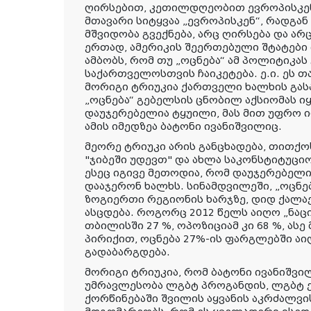
ღირსებით, კეთილდღეობით ევროპისკენ“
მთავარი სიტყვაა „ევროპისკენ“, რადგან
მშვიდობა გვექნება, არც ღირსება და ა
ერთად, ამერიკის შეერთებული შტატები
ამბობს, რომ თუ „ოცნება“ ამ პოლიტიკას
საქართველოსთვის ჩაიკეტება. ე.ი. ეს 
მორიგი ტრიუკია ქართველი ხალხის გას
„ოცნება“ გებელსის ცნობილ აქსიომას ი
დაუჯერებელია ტყუილი, მას მით უფრო 
ამის იმედზეა ბატონი ივანიშვილიც.
მეორე ტრიუკი არის განცხადება, თითქოს
"ჯიბეში უდევთ" და ახლა საკონსტიტუცი
ესეც იგივე მეთოდია, რომ დაუჯერებე
დააჯერონ ხალხს. სინამდვილეში, „ოცნება
ზოგიერთი რეგიონის ხარჯზე, დიდ ქალაქე
ასცდება. როგორც 2012 წელს აიღო „ნა
თბილისში 27 %, ოპოზიციამ კი 68 %, ას
პირიქით, ოცნება 27%-ის ფარგლებში აი
გადაბარგდება.
მორიგი ტრიუკია, რომ ბატონი ივანიშვი
უმრავლესობა ლგბტ პროგანდის, ლგბტ ქ
ქორწინებაში შვილის აყვანის აკრძალვი