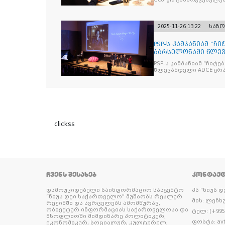
2025-11-26 13:22
საზ
PSP-ს კამპანიამ “ჩ
ბარსელონაში წლევა
ჯილდო მ
PSP-ს კამპანიამ “ჩიტ
წლევ
clickss
ᲩᲕᲔᲜᲡ ᲨᲔᲡᲐᲮᲔᲑ
ᲙᲝᲜᲢᲐᲥ
დამოუკიდებელი საინფორმაციო სააგენტო
პს "ნიუს 
“ნიუს დეი საქართველო” მუშაობს რეალურ
მის: ლეჩხუ
რეჟიმში და ავრცელებს ამომწურავ,
ობიექტურ ინფორმაციას საქართველოსა და
ტელ: (+995 
მსოფლიოში მიმდინარე პოლიტიკურ,
ფოსტა: avt
ეკონომიკურ, სოციალურ, კულტურულ,