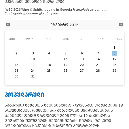
წევრების ვინაობა ცნობილია
IWSC 2026 Wine & Spirits Judging in Georgia-ს ჟიურის უცხოელი
წევრების ვინაობა ცნობილია
აგვისტო 2026
კვი
ორშ
სამ
ოთხ
ხუთ
პარ
შაბ
1
2
3
4
5
6
7
8
9
10
11
12
13
14
15
16
17
18
19
20
21
22
23
24
25
26
27
28
29
30
31
ᲞᲝᲞᲣᲚᲐᲠᲣᲚᲘ
საგარეო საქმეთა სამინისტრო - დღესაც, ოკუპაციის 18
წლისთავზე, რუსეთი არ ასრულებს ევროკავშირის
შუამავლობით დადებულ 2008 წლის 12 აგვისტოს
ცეცხლის შეწყვეტის შეთანხმებას. მეტიც, რუსეთი
აფართოებს საკუთარ უკანონო კონტროლს