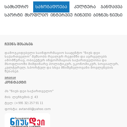
სამხედრო
საზოგადოება
კულტურა
ჯანდაცვა
სპორტი
მსოფლიო
ინტერვიუ
ჩინეთი
ბიზნეს ნიუსი
ᲩᲕᲔᲜᲡ ᲨᲔᲡᲐᲮᲔᲑ
დამოუკიდებელი საინფორმაციო სააგენტო “ნიუს დეი
საქართველო” მუშაობს რეალურ რეჟიმში და ავრცელებს
ამომწურავ, ობიექტურ ინფორმაციას საქართველოსა და
მსოფლიოში მიმდინარე პოლიტიკურ, ეკონომიკურ, სოციალურ,
კულტურულ, სპორტულ და სხვა მნიშვნელოვანი მოვლენების
შესახებ.
ᲕᲠᲪᲚᲐᲓ
ᲙᲝᲜᲢᲐᲥᲢᲘ
პს "ნიუს დეი საქართველო"
მის: ლეჩხუმის ქ. 43
ტელ: (+995 32) 257 91 11
ფოსტა: avtandil@yahoo.com