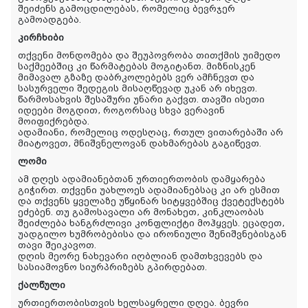
შეიძენს გამოცდილებას, რომელიც ბევრჯერ
გამოადგება.
კირჩხიბი
თქვენი მონდომება და შეუპოვრობა თითქმის უიმედო
საქმეებშიც კი წარმატებას მოგიტანთ. მიზნისკენ
მიმავალ გზაზე დაბრკოლებებს ვერ ამჩნევთ და
სასურველი შედეგის მისაღწევად უკან არ იხევთ.
წარმოსახვის შესაშური უნარი გაქვთ. თავში ისეთი
იდეები მოგდით, როგორსაც სხვა ვერავინ
მოიფიქრებდა.
ადამიანი, რომელიც ოდესღაც, რთულ ვითარებაში არ
მიატოვეთ, მნიშვნელოვან დახმარებას გაგიწევთ.
ლომი
ამ დღეს ადამიანებთან ურთიერთობის დამყარება
გიჭირთ. თქვენი უახლოეს ადამიანებსაც კი არ ესმით
და თქვენს ყველაზე უწყინარ სიტყვებშიც ქვეტექსტებს
ეძებენ. თუ გამოსავალი არ მონახეთ, კინკლაობას
შეიძლება ხანგრძლივი კონფლიქტი მოჰყვეს. ეცადეთ,
უადგილო ხუმრობებისა და ირონიული შენიშვნებისგან
თავი შეიკავოთ.
დღის მეორე ნახევარი იღბლიან დამთხვევებს და
სასიამოვნო სიურპრიზებს გპირდებათ.
ქალწული
ურთიერთობისთვის ხელსაყრელი დღეა. ბევრი