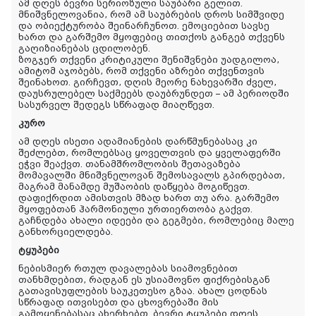
ამ დღეს ბევრი სერიოზული საუბარი გელით.
მნიშვნელოვანია, რომ ამ საუბრების დროს სიმშვიდე
და ობიექტურობა შეინარჩუნოთ. ემოციებით სავსე
ხართ და გარშემო მყოფებიც თითქოს განგებ თქვენს
გაღიზიანებას ცდილობენ.
ზოგჯერ თქვენი კრიტიკული შენიშვნები უადგილოა,
ამიტომ აჯობებს, რომ თქვენი აზრები თქვენთვის
შეინახოთ. გირჩევთ, დღის მეორე ნახევარში ძველ,
დაუსრულებელ საქმეებს დაუბრუნდეთ – ამ პერიოდში
სასურველ შედეგს სწრაფად მიაღწევთ.
კურო
ამ დღეს ისეთი ადამიანების დარწმუნებასაც კი
შეძლებთ, რომლებსაც ყოველთვის და ყველაფერში
ეჭვი შეაქვთ. თანამშრომლობის შეთავაზება
მომავალში მნიშვნელოვან შემოსავალს გპირდებათ,
მაგრამ მანამდე მუშაობის დაწყება მოგიწევთ.
დაფიქრდით ამისთვის მზად ხართ თუ არა. გარშემო
მყოფებთან ჰარმონიული ურთიერთობა გაქვთ.
გაჩნდება ახალი იდეები და გეგმები, რომლებიც მალე
განხორციელდება.
ტყუპები
ნებისმიერ რთულ დავალებას სიამოვნებით
თანხმდებით, რადგან ეს უსიამოვნო ფიქრებისგან
გათავისუფლების საუკეთესო გზაა. ახალ ცოდნას
სწრაფად ითვისებთ და ცხოვრებაში მის
გამოყენებასაც ახერხებთ. ბევრი ტყუპები დღეს