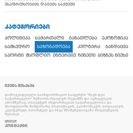
უსაფრთხოების დაცვის საქმეში
ᲙᲐᲢᲔᲒᲝᲠᲘᲔᲑᲘ
პოლიტიკა
სამართალი
განათლება
ეკონომიკა
სამხედრო
საზოგადოება
კულტურა
ჯანდაცვა
სპორტი
მსოფლიო
ინტერვიუ
ჩინეთი
ბიზნეს ნიუსი
ᲩᲕᲔᲜᲡ ᲨᲔᲡᲐᲮᲔᲑ
დამოუკიდებელი საინფორმაციო სააგენტო “ნიუს დეი
საქართველო” მუშაობს რეალურ რეჟიმში და ავრცელებს
ამომწურავ, ობიექტურ ინფორმაციას საქართველოსა და
მსოფლიოში მიმდინარე პოლიტიკურ, ეკონომიკურ, სოციალურ,
კულტურულ, სპორტულ და სხვა მნიშვნელოვანი მოვლენების
შესახებ.
ᲕᲠᲪᲚᲐᲓ
ᲙᲝᲜᲢᲐᲥᲢᲘ