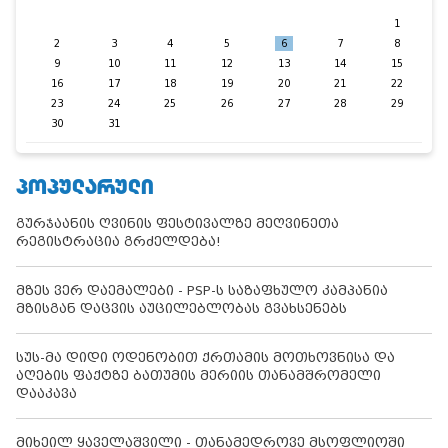
1
2
3
4
5
6
7
8
9
10
11
12
13
14
15
16
17
18
19
20
21
22
23
24
25
26
27
28
29
30
31
ᲞᲝᲞᲣᲚᲐᲠᲣᲚᲘ
გურჯაანის ღვინის ფესტივალზე მეღვინეთა
რეგისტრაცია გრძელდება!
მზეს ვერ დაემალები - PSP-ს საზაფხულო კამპანია
მზისგან დაცვის აუცილებლობას გვახსენებს
სუს-მა დიდი ოდენობით ქრთამის მოთხოვნისა და
აღების ფაქტზე ბათუმის მერიის თანამშრომელი
დააკავა
მიხეილ ყაველაშვილი - თანამედროვე მსოფლიოში