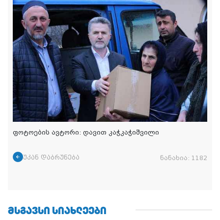
ფოტოების ავტორი: დავით კაჭკაჭიშვილი
უკან დაბრუნება
ნანახია:
1182
ᲛᲡᲒᲐᲕᲡᲘ ᲡᲘᲐᲮᲚᲔᲔᲑᲘ