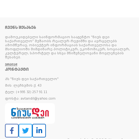
ᲩᲕᲔᲜᲡ ᲨᲔᲡᲐᲮᲔᲑ
დამოუკიდებელი საინფორმაციო სააგენტო “ნიუს დეი
საქართველო” მუშაობს რეალურ რეჟიმში და ავრცელებს
ამომწურავ, ობიექტურ ინფორმაციას საქართველოსა და
მსოფლიოში მიმდინარე პოლიტიკურ, ეკონომიკურ, სოციალურ,
კულტურულ, სპორტულ და სხვა მნიშვნელოვანი მოვლენების
შესახებ.
ᲕᲠᲪᲚᲐᲓ
ᲙᲝᲜᲢᲐᲥᲢᲘ
პს "ნიუს დეი საქართველო"
მის: ლეჩხუმის ქ. 43
ტელ: (+995 32) 257 91 11
ფოსტა: avtandil@yahoo.com