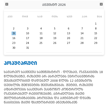
აგვისტო 2026
კვი
ორშ
სამ
ოთხ
ხუთ
პარ
შაბ
1
2
3
4
5
6
7
8
9
10
11
12
13
14
15
16
17
18
19
20
21
22
23
24
25
26
27
28
29
30
31
ᲞᲝᲞᲣᲚᲐᲠᲣᲚᲘ
საგარეო საქმეთა სამინისტრო - დღესაც, ოკუპაციის 18
წლისთავზე, რუსეთი არ ასრულებს ევროკავშირის
შუამავლობით დადებულ 2008 წლის 12 აგვისტოს
ცეცხლის შეწყვეტის შეთანხმებას. მეტიც, რუსეთი
აფართოებს საკუთარ უკანონო კონტროლს
ოკუპირებულ რეგიონებში, აგრძელებს მათი
მილიტარიზაციის პროცესს და აქტიურად დგამს
ნაბიჯებს მათი ფაქტობრივი ანექსიისკენ