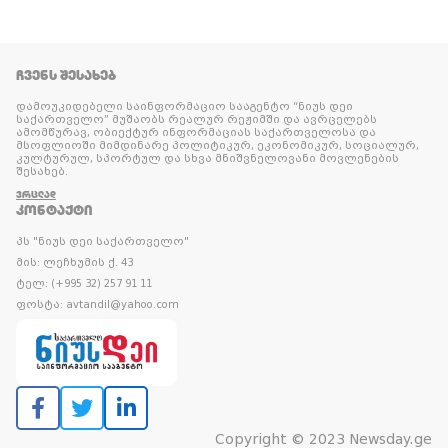
ᲩᲕᲔᲜᲡ ᲨᲔᲡᲐᲮᲔᲑ
დამოუკიდებელი საინფორმაციო სააგენტო “ნიუს დეი
საქართველო” მუშაობს რეალურ რეჟიმში და ავრცელებს
ამომწურავ, ობიექტურ ინფორმაციას საქართველოსა და
მსოფლიოში მიმდინარე პოლიტიკურ, ეკონომიკურ, სოციალურ,
კულტურულ, სპორტულ და სხვა მნიშვნელოვანი მოვლენების
შესახებ.
ᲕᲠᲪᲚᲐᲓ
ᲙᲝᲜᲢᲐᲥᲢᲘ
პს "ნიუს დეი საქართველო"
მის: ლეჩხუმის ქ. 43
ტელ: (+995 32) 257 91 11
ფოსტა: avtandil@yahoo.com
Copyright © 2023 Newsday.ge