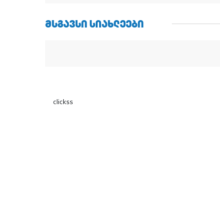
ᲛᲡᲒᲐᲕᲡᲘ ᲡᲘᲐᲮᲚᲔᲔᲑᲘ
clickss