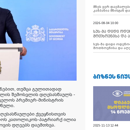
აუცილებლობას გ
მზეს ვერ დაემალები
კამპანია მზისგან 
გვახსენებს
2026-08-04 10:00
სუს-მა დიდი ოდ
მოთხოვნისა და ა
ბათუმის მერიის
სუს-მა დიდი ოდენობით ქრთამის
დააკავა
მოთხოვნისა და აღე
მერიის თანამშრომ
ᲑᲘᲖᲜᲔᲡ ᲜᲘᲣ
ანებით, თუმცა გულითადად
ულის შემოსვლის დღესასწაულს -
რთველოს პრემიერ-მინისტრის
შნული.
დღესასწაულები ქვეყნისთვის
ლოს კათოლიკოს-პატრიარქ ილია
ოვის დღეებს დაემთხვა.
2025-11-13 12:44