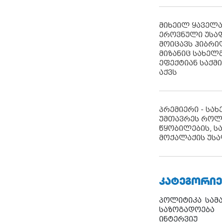
მიხეილ ყაველ
ეროვნული უსა
მოიცავს ჰიბრ
მიზანიც სახელმ
ეფექტიან საქმ
აქვს
პრემიერი - სა
უმთავრეს როლ
წყობილების, ს
მოქალაქის უსა
ᲙᲐᲢᲔᲒᲝᲠᲘᲔ
პოლიტიკა
სამ
საზოგადოება
ინტერვიუ