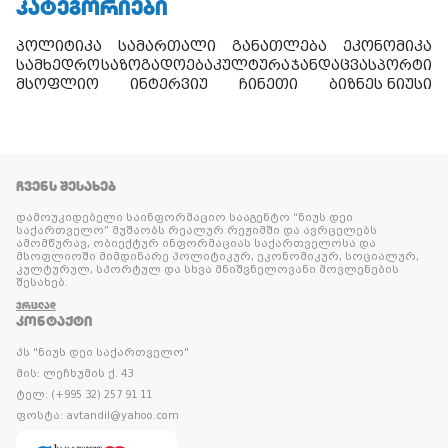
ᲙᲐᲢᲔᲒᲝᲠᲘᲔᲑᲘ
პოლიტიკა
სამართალი
განათლება
ეკონომიკა
სამხედრო
საზოგადოება
კულტურა
ჯანდაცვა
სპორტი
მსოფლიო
ინტერვიუ
ჩინეთი
ბიზნეს ნიუსი
ᲩᲕᲔᲜᲡ ᲨᲔᲡᲐᲮᲔᲑ
დამოუკიდებელი საინფორმაციო სააგენტო “ნიუს დეი
საქართველო” მუშაობს რეალურ რეჟიმში და ავრცელებს
ამომწურავ, ობიექტურ ინფორმაციას საქართველოსა და
მსოფლიოში მიმდინარე პოლიტიკურ, ეკონომიკურ, სოციალურ,
კულტურულ, სპორტულ და სხვა მნიშვნელოვანი მოვლენების
შესახებ.
ᲕᲠᲪᲚᲐᲓ
ᲙᲝᲜᲢᲐᲥᲢᲘ
პს "ნიუს დეი საქართველო"
მის: ლეჩხუმის ქ. 43
ტელ: (+995 32) 257 91 11
ფოსტა: avtandil@yahoo.com