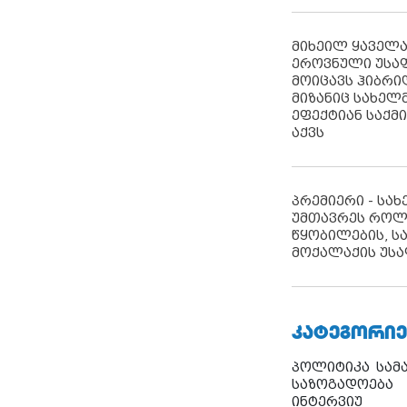
მიხეილ ყაველ
ეროვნული უსა
მოიცავს ჰიბრ
მიზანიც სახელმ
ეფექტიან საქმ
აქვს
პრემიერი - სა
უმთავრეს როლ
წყობილების, ს
მოქალაქის უსა
ᲙᲐᲢᲔᲒᲝᲠᲘᲔ
პოლიტიკა
სამ
საზოგადოება
ინტერვიუ