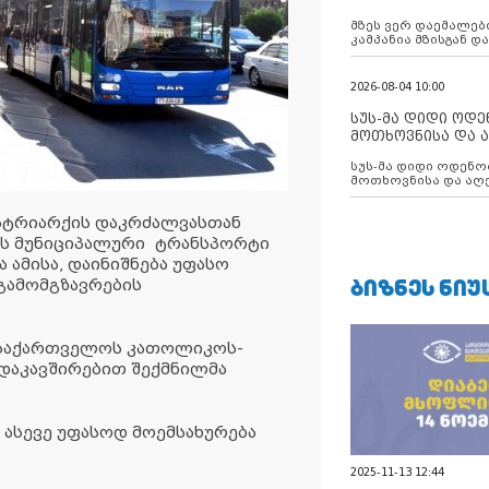
აუცილებლობას გ
მზეს ვერ დაემალები
კამპანია მზისგან 
გვახსენებს
2026-08-04 10:00
სუს-მა დიდი ოდ
მოთხოვნისა და ა
ბათუმის მერიის
სუს-მა დიდი ოდენობით ქრთამის
დააკავა
მოთხოვნისა და აღე
მერიის თანამშრომ
ტრიარქის დაკრძალვასთან
სის მუნიციპალური ტრანსპორტი
 ამისა, დაინიშნება უფასო
ᲑᲘᲖᲜᲔᲡ ᲜᲘᲣ
გამომგზავრების
 საქართველოს კათოლიკოს-
 დაკავშირებით შექმნილმა
 ასევე უფასოდ მოემსახურება
2025-11-13 12:44