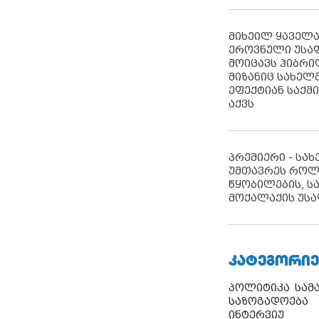
მიხეილ ყაველ
ეროვნული უსა
მოიცავს ჰიბრ
მიზანიც სახელმ
ეფექტიან საქმ
აქვს
პრემიერი - სა
უმთავრეს როლ
წყობილების, ს
მოქალაქის უსა
ᲙᲐᲢᲔᲒᲝᲠᲘᲔ
პოლიტიკა
სამ
საზოგადოება
ინტერვიუ