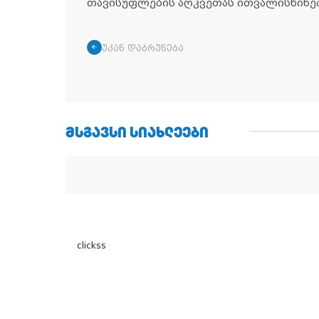
თავისუფლების აღკვეთას ითვალისწინებ
უკან დაბრუნება
ᲛᲡᲒᲐᲕᲡᲘ ᲡᲘᲐᲮᲚᲔᲔᲑᲘ
clickss