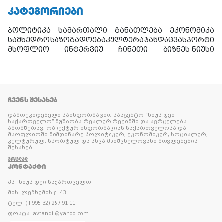
ᲙᲐᲢᲔᲒᲝᲠᲘᲔᲑᲘ
პოლიტიკა
სამართალი
განათლება
ეკონომიკა
სამხედრო
საზოგადოება
კულტურა
ჯანდაცვა
სპორტი
მსოფლიო
ინტერვიუ
ჩინეთი
ბიზნეს ნიუსი
ᲩᲕᲔᲜᲡ ᲨᲔᲡᲐᲮᲔᲑ
დამოუკიდებელი საინფორმაციო სააგენტო “ნიუს დეი
საქართველო” მუშაობს რეალურ რეჟიმში და ავრცელებს
ამომწურავ, ობიექტურ ინფორმაციას საქართველოსა და
მსოფლიოში მიმდინარე პოლიტიკურ, ეკონომიკურ, სოციალურ,
კულტურულ, სპორტულ და სხვა მნიშვნელოვანი მოვლენების
შესახებ.
ᲕᲠᲪᲚᲐᲓ
ᲙᲝᲜᲢᲐᲥᲢᲘ
პს "ნიუს დეი საქართველო"
მის: ლეჩხუმის ქ. 43
ტელ: (+995 32) 257 91 11
ფოსტა: avtandil@yahoo.com