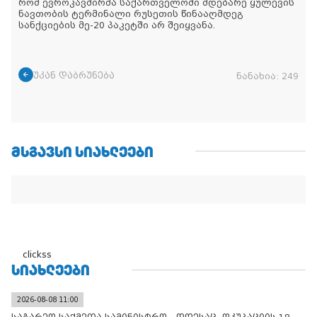
რომ ევროკავშირმა საქართველოში მდებარე ყულევის
ნავთობის ტერმინალი რუსეთის წინააღმდეგ
სანქციების მე-20 პაკეტში არ შეიყვანა.
უკან დაბრუნება
ნანახია:
249
ᲛᲡᲒᲐᲕᲡᲘ ᲡᲘᲐᲮᲚᲔᲔᲑᲘ
clickss
ᲡᲘᲐᲮᲚᲔᲔᲑᲘ
2026-08-08 11:00