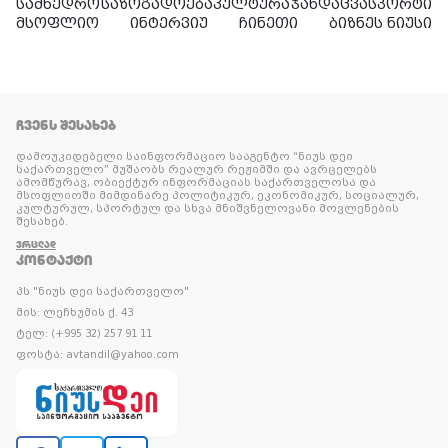
სამხედრო
საზოგადოება
კულტურა
ჯანდაცვა
სპორტი
მსოფლიო
ინტერვიუ
ჩინეთი
ბიზნეს ნიუსი
ᲩᲕᲔᲜᲡ ᲨᲔᲡᲐᲮᲔᲑ
დამოუკიდებელი საინფორმაციო სააგენტო “ნიუს დეი
საქართველო” მუშაობს რეალურ რეჟიმში და ავრცელებს
ამომწურავ, ობიექტურ ინფორმაციას საქართველოსა და
მსოფლიოში მიმდინარე პოლიტიკურ, ეკონომიკურ, სოციალურ,
კულტურულ, სპორტულ და სხვა მნიშვნელოვანი მოვლენების
შესახებ.
ᲕᲠᲪᲚᲐᲓ
ᲙᲝᲜᲢᲐᲥᲢᲘ
პს "ნიუს დეი საქართველო"
მის: ლეჩხუმის ქ. 43
ტელ: (+995 32) 257 91 11
ფოსტა: avtandil@yahoo.com