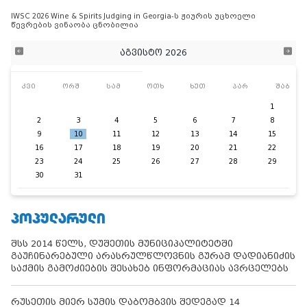
IWSC 2026 Wine & Spirits Judging in Georgia-ს ჟიურის უცხოელი
წევრების ვინაობა ცნობილია
აგვისტო 2026
კვი
ორშ
სამ
ოთხ
ხუთ
პარ
შაბ
1
2
3
4
5
6
7
8
9
10
11
12
13
14
15
16
17
18
19
20
21
22
23
24
25
26
27
28
29
30
31
ᲞᲝᲞᲣᲚᲐᲠᲣᲚᲘ
შსს 2014 წელს, დუშეთის მუნიციპალიტეტში
გაუჩინარებული არასრულწლოვნის გურამ დადიანიძის
საქმის გამოძიების შესახებ ინფორმაციას ავრცელებს
რუსეთის მიერ სუმის დაბომბვის შედეგად 14