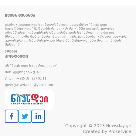
ᲩᲕᲔᲜᲡ ᲨᲔᲡᲐᲮᲔᲑ
დამოუკიდებელი საინფორმაციო სააგენტო “ნიუს დეი
საქართველო” მუშაობს რეალურ რეჟიმში და ავრცელებს
ამომწურავ, ობიექტურ ინფორმაციას საქართველოსა და
მსოფლიოში მიმდინარე პოლიტიკურ, ეკონომიკურ, სოციალურ,
კულტურულ, სპორტულ და სხვა მნიშვნელოვანი მოვლენების
შესახებ.
ᲕᲠᲪᲚᲐᲓ
ᲙᲝᲜᲢᲐᲥᲢᲘ
პს "ნიუს დეი საქართველო"
მის: ლეჩხუმის ქ. 43
ტელ: (+995 32) 257 91 11
ფოსტა: avtandil@yahoo.com
Copyright © 2023 Newsday.ge
Created by
Proservice