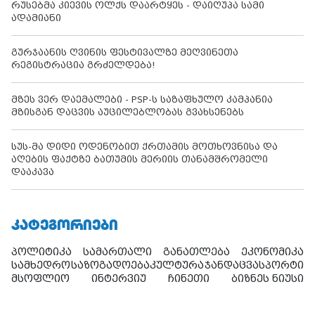
რუსებმა კიევის ოლქს დაარტყეს - დაიღუპა სამი
ადამიანი
გურჯაანის ღვინის ფესტივალზე მეღვინეთა
რეგისტრაცია გრძელდება!
მზეს ვერ დაემალები - PSP-ს საზაფხულო კამპანია
მზისგან დაცვის აუცილებლობას გვახსენებს
სუს-მა დიდი ოდენობით ქრთამის მოთხოვნისა და
აღების ფაქტზე ბათუმის მერიის თანამშრომელი
დააკავა
ᲙᲐᲢᲔᲒᲝᲠᲘᲔᲑᲘ
პოლიტიკა
სამართალი
განათლება
ეკონომიკა
სამხედრო
საზოგადოება
კულტურა
ჯანდაცვა
სპორტი
მსოფლიო
ინტერვიუ
ჩინეთი
ბიზნეს ნიუსი