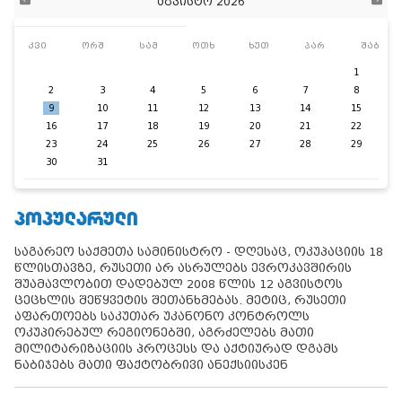
აგვისტო 2026
კვი
ორშ
სამ
ოთხ
ხუთ
პარ
შაბ
1
2
3
4
5
6
7
8
9
10
11
12
13
14
15
16
17
18
19
20
21
22
23
24
25
26
27
28
29
30
31
ᲞᲝᲞᲣᲚᲐᲠᲣᲚᲘ
საგარეო საქმეთა სამინისტრო - დღესაც, ოკუპაციის 18
წლისთავზე, რუსეთი არ ასრულებს ევროკავშირის
შუამავლობით დადებულ 2008 წლის 12 აგვისტოს
ცეცხლის შეწყვეტის შეთანხმებას. მეტიც, რუსეთი
აფართოებს საკუთარ უკანონო კონტროლს
ოკუპირებულ რეგიონებში, აგრძელებს მათი
მილიტარიზაციის პროცესს და აქტიურად დგამს
ნაბიჯებს მათი ფაქტობრივი ანექსიისკენ