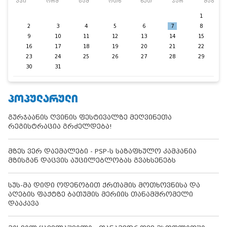
კვი
ორშ
სამ
ოთხ
ხუთ
პარ
შაბ
1
2
3
4
5
6
7
8
9
10
11
12
13
14
15
16
17
18
19
20
21
22
23
24
25
26
27
28
29
30
31
ᲞᲝᲞᲣᲚᲐᲠᲣᲚᲘ
გურჯაანის ღვინის ფესტივალზე მეღვინეთა
რეგისტრაცია გრძელდება!
მზეს ვერ დაემალები - PSP-ს საზაფხულო კამპანია
მზისგან დაცვის აუცილებლობას გვახსენებს
სუს-მა დიდი ოდენობით ქრთამის მოთხოვნისა და
აღების ფაქტზე ბათუმის მერიის თანამშრომელი
დააკავა