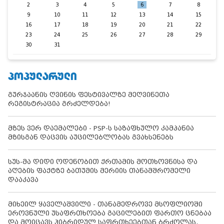
2
3
4
5
6
7
8
9
10
11
12
13
14
15
16
17
18
19
20
21
22
23
24
25
26
27
28
29
30
31
ᲞᲝᲞᲣᲚᲐᲠᲣᲚᲘ
გურჯაანის ღვინის ფესტივალზე მეღვინეთა
რეგისტრაცია გრძელდება!
მზეს ვერ დაემალები - PSP-ს საზაფხულო კამპანია
მზისგან დაცვის აუცილებლობას გვახსენებს
სუს-მა დიდი ოდენობით ქრთამის მოთხოვნისა და
აღების ფაქტზე ბათუმის მერიის თანამშრომელი
დააკავა
მიხეილ ყაველაშვილი - თანამედროვე მსოფლიოში
ეროვნული უსაფრთხოება გაცილებით ფართო ცნებაა
და მოიცავს ჰიბრიდულ საფრთხეებთან ბრძოლას,