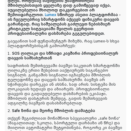
დღეს, როდესაც ბავშვების უსაფრთხოება
მშობლებისთვის ყველაზე დიდ გამოწვევად იქცა,
აუცილებელია მხოლოდ დაკვირვებით არ
შემოიფარგლოთ.
Lumex
სწორედ ასეთი პლატფორმაა -
ის ჩვეულებრივ სმარტფონს აქცევს ფიზიკური დაცვის
გარანტად, რაც საშუალებას გაძლევთ ნებისმიერ
კრიტიკულ სიტუაციაში შვილის გვერდით
პროფესიონალური დახმარება გეგულებოდეთ.
გაეცანით სამ ფუნდამენტურ მიზეზს, რაც Lumex-ს სხვა
პლატფორმებისგან გამოარჩევს:
1.
SOS ღილაკი და სწრაფი კავშირი პროფესიონალურ
დაცვის სამსახურთან
საფრთხის შემთხვევაში ბავშვი საკუთარ სმარტფონში
ღილაკზე ერთი შეხებით ააქტიურებს საგანგებო
სიგნალს. განგაშის სიგნალი იგზავნება მშობლის
ტელეფონზე და დაცვის სამსახურში. ბავშვს არ
სჭირდება დარეკვა ან ახსნა, სად არის. სისტემა მის
ლოკაციას ხედავს და აზიარებს. პროფესიონალი
დაცვის და გადაუდებელი დახმარების ეკიპაჟი,
მშობლის დასტურის შემდეგ, გადის შემთხვევის
ადგილზე ბავშვის დასახმარებლად.
2.
Safe ზონა და მეორე მშობლის დამატება
თქვენ შეგიძლიათ მონიშნოთ სპეციალური „safe ზონა“
(მაგალითად: სკოლა, სპორტული დარბაზი ან წრე) და
მიიღოთ ავტომატური შეტყობინება, როგორც კი ბავშვი