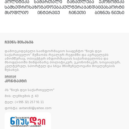
პოლიტიკა
სამართალი
განათლება
ეკონომიკა
სამხედრო
საზოგადოება
კულტურა
ჯანდაცვა
სპორტი
მსოფლიო
ინტერვიუ
ჩინეთი
ბიზნეს ნიუსი
ᲩᲕᲔᲜᲡ ᲨᲔᲡᲐᲮᲔᲑ
დამოუკიდებელი საინფორმაციო სააგენტო “ნიუს დეი
საქართველო” მუშაობს რეალურ რეჟიმში და ავრცელებს
ამომწურავ, ობიექტურ ინფორმაციას საქართველოსა და
მსოფლიოში მიმდინარე პოლიტიკურ, ეკონომიკურ, სოციალურ,
კულტურულ, სპორტულ და სხვა მნიშვნელოვანი მოვლენების
შესახებ.
ᲕᲠᲪᲚᲐᲓ
ᲙᲝᲜᲢᲐᲥᲢᲘ
პს "ნიუს დეი საქართველო"
მის: ლეჩხუმის ქ. 43
ტელ: (+995 32) 257 91 11
ფოსტა: avtandil@yahoo.com