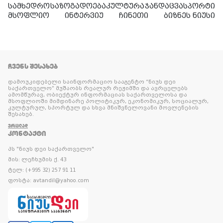
სამხედრო
საზოგადოება
კულტურა
ჯანდაცვა
სპორტი
მსოფლიო
ინტერვიუ
ჩინეთი
ბიზნეს ნიუსი
ᲩᲕᲔᲜᲡ ᲨᲔᲡᲐᲮᲔᲑ
დამოუკიდებელი საინფორმაციო სააგენტო “ნიუს დეი
საქართველო” მუშაობს რეალურ რეჟიმში და ავრცელებს
ამომწურავ, ობიექტურ ინფორმაციას საქართველოსა და
მსოფლიოში მიმდინარე პოლიტიკურ, ეკონომიკურ, სოციალურ,
კულტურულ, სპორტულ და სხვა მნიშვნელოვანი მოვლენების
შესახებ.
ᲕᲠᲪᲚᲐᲓ
ᲙᲝᲜᲢᲐᲥᲢᲘ
პს "ნიუს დეი საქართველო"
მის: ლეჩხუმის ქ. 43
ტელ: (+995 32) 257 91 11
ფოსტა: avtandil@yahoo.com