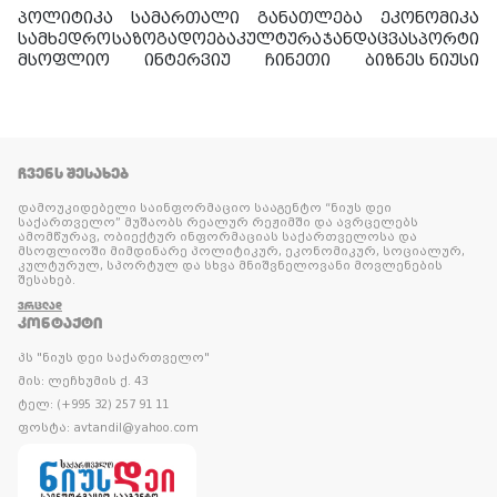
პოლიტიკა
სამართალი
განათლება
ეკონომიკა
სამხედრო
საზოგადოება
კულტურა
ჯანდაცვა
სპორტი
მსოფლიო
ინტერვიუ
ჩინეთი
ბიზნეს ნიუსი
ᲩᲕᲔᲜᲡ ᲨᲔᲡᲐᲮᲔᲑ
დამოუკიდებელი საინფორმაციო სააგენტო “ნიუს დეი
საქართველო” მუშაობს რეალურ რეჟიმში და ავრცელებს
ამომწურავ, ობიექტურ ინფორმაციას საქართველოსა და
მსოფლიოში მიმდინარე პოლიტიკურ, ეკონომიკურ, სოციალურ,
კულტურულ, სპორტულ და სხვა მნიშვნელოვანი მოვლენების
შესახებ.
ᲕᲠᲪᲚᲐᲓ
ᲙᲝᲜᲢᲐᲥᲢᲘ
პს "ნიუს დეი საქართველო"
მის: ლეჩხუმის ქ. 43
ტელ: (+995 32) 257 91 11
ფოსტა: avtandil@yahoo.com