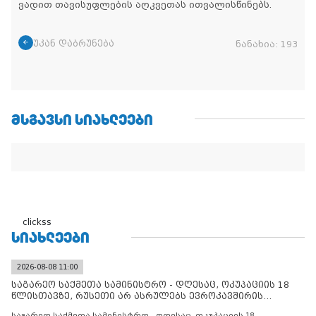
ვადით თავისუფლების აღკვეთას ითვალისწინებს.
უკან დაბრუნება
ნანახია:
193
ᲛᲡᲒᲐᲕᲡᲘ ᲡᲘᲐᲮᲚᲔᲔᲑᲘ
clickss
ᲡᲘᲐᲮᲚᲔᲔᲑᲘ
2026-08-08 11:00
საგარეო საქმეთა სამინისტრო - დღესაც, ოკუპაციის 18
წლისთავზე, რუსეთი არ ასრულებს ევროკავშირის
შუამავლ
საგარეო საქმეთა სამინისტრო - დღესაც, ოკუპაციის 18