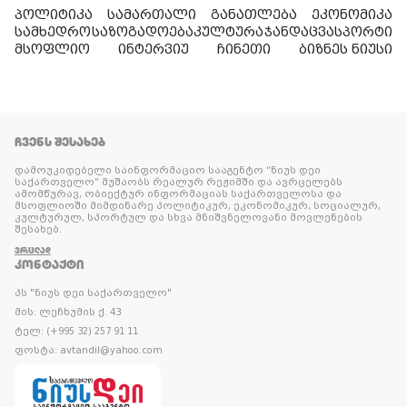
პოლიტიკა
სამართალი
განათლება
ეკონომიკა
სამხედრო
საზოგადოება
კულტურა
ჯანდაცვა
სპორტი
მსოფლიო
ინტერვიუ
ჩინეთი
ბიზნეს ნიუსი
ᲩᲕᲔᲜᲡ ᲨᲔᲡᲐᲮᲔᲑ
დამოუკიდებელი საინფორმაციო სააგენტო “ნიუს დეი
საქართველო” მუშაობს რეალურ რეჟიმში და ავრცელებს
ამომწურავ, ობიექტურ ინფორმაციას საქართველოსა და
მსოფლიოში მიმდინარე პოლიტიკურ, ეკონომიკურ, სოციალურ,
კულტურულ, სპორტულ და სხვა მნიშვნელოვანი მოვლენების
შესახებ.
ᲕᲠᲪᲚᲐᲓ
ᲙᲝᲜᲢᲐᲥᲢᲘ
პს "ნიუს დეი საქართველო"
მის: ლეჩხუმის ქ. 43
ტელ: (+995 32) 257 91 11
ფოსტა: avtandil@yahoo.com