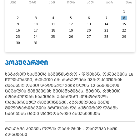
კვი
ორშ
სამ
ოთხ
ხუთ
პარ
შაბ
1
2
3
4
5
6
7
8
9
10
11
12
13
14
15
16
17
18
19
20
21
22
23
24
25
26
27
28
29
30
31
ᲞᲝᲞᲣᲚᲐᲠᲣᲚᲘ
საგარეო საქმეთა სამინისტრო - დღესაც, ოკუპაციის 18
წლისთავზე, რუსეთი არ ასრულებს ევროკავშირის
შუამავლობით დადებულ 2008 წლის 12 აგვისტოს
ცეცხლის შეწყვეტის შეთანხმებას. მეტიც, რუსეთი
აფართოებს საკუთარ უკანონო კონტროლს
ოკუპირებულ რეგიონებში, აგრძელებს მათი
მილიტარიზაციის პროცესს და აქტიურად დგამს
ნაბიჯებს მათი ფაქტობრივი ანექსიისკენ
რუსებმა კიევის ოლქს დაარტყეს - დაიღუპა სამი
ადამიანი