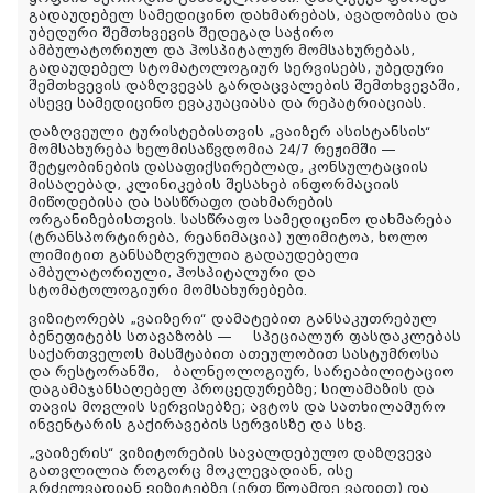
გადაუდებელ
სამედიცინო
დახმარებას
,
ავადობისა
და
უბედური
შემთხვევის
შედეგად
საჭირო
ამბულატორიულ
და
ჰოსპიტალურ
მომსახურებას
,
გადაუდებელ
სტომატოლოგიურ
სერვისებს
,
უბედური
შემთხვევის
დაზღვევას
გარდაცვალების
შემთხვევაში
,
ასევე
სამედიცინო
ევაკუაციასა
და
რეპატრიაციას
.
დაზღვეული
ტურისტებისთვის
„
ვაიზერ
ასისტანსის
“
მომსახურება
ხელმისაწვდომია
24/7
რეჟიმში
—
შეტყობინების
დასაფიქსირებლად
,
კონსულტაციის
მისაღებად
,
კლინიკების
შესახებ
ინფორმაციის
მიწოდებისა
და
სასწრაფო
დახმარების
ორგანიზებისთვის
.
სასწრაფო
სამედიცინო
დახმარება
(
ტრანსპორტირება
,
რეანიმაცია
)
ულიმიტოა
,
ხოლო
ლიმიტით
განსაზღვრულია
გადაუდებელი
ამბულატორიული
,
ჰოსპიტალური
და
სტომატოლოგიური
მომსახურებები
.
ვიზიტორებს
„
ვაიზერი
“
დამატებით
განსაკუთრებულ
ბენეფიტებს
სთავაზობს
—
სპეციალურ ფასდაკლებას
საქართველოს
მასშტაბით
ათეულობით
სასტუმროსა
და რესტორანში
,
ბალნეოლოგიურ
,
სარეაბილიტაციო
დაგამაჯანსაღებელ
პროცედურებზე; სილამაზის და
თავის მოვლის სერვისებზე; ავტოს და სათხილამურო
ინვენტარის გაქირავების სერვისზე და სხვ.
„
ვაიზერის
“
ვიზიტორების სავალდებულო
დაზღვევა
გათვლილია
როგორც
მოკლევადიან
,
ისე
გრძელვადიან
ვიზიტებზე
(
ერთ
წლამდე
ვადით
)
და