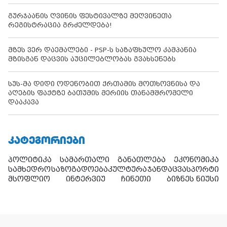
გურჯაანის ღვინის ფესტივალზე მეღვინეთა
რეგისტრაცია გრძელდება!
მზეს ვერ დაემალები - PSP-ს საზაფხულო კამპანია
მზისგან დაცვის აუცილებლობას გვახსენებს
სუს-მა დიდი ოდენობით ქრთამის მოთხოვნისა და
აღების ფაქტზე ბათუმის მერიის თანამშრომელი
დააკავა
ᲙᲐᲢᲔᲒᲝᲠᲘᲔᲑᲘ
პოლიტიკა
სამართალი
განათლება
ეკონომიკა
სამხედრო
საზოგადოება
კულტურა
ჯანდაცვა
სპორტი
მსოფლიო
ინტერვიუ
ჩინეთი
ბიზნეს ნიუსი