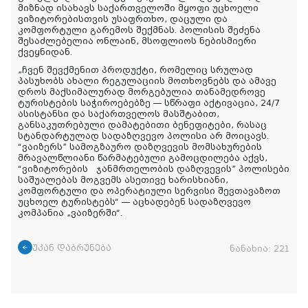
მიზნად
ისახავს
საქართველოში
მყოფი
უცხოელი
ვიზიტორებისთვის
უსაფრთხო
,
დაცული
და
კომფორტული
გარემოს
შექმნას
.
პოლისის
შეძენა
შესაძლებელია
ონლაინ
,
მსოფლიოს
ნებისმიერი
ქვეყნიდან
.
„
ჩვენ
შევქმენით
პროდუქტი
,
რომელიც
სრულად
პასუხობს
ახალი
რეგულაციის
მოთხოვნებს
და
ამავე
დროს
მაქსიმალურად
მორგებულია
თანამედროვე
ტურისტების
საჭიროებებზე
—
სწრაფი
აქტივაცია
, 24/7
ასისტანსი
და
საქართველოს
მასშტაბით
,
განსაკუთრებული
დამატებითი
ბენეფიტები,
რასაც
სტანდარტულად სადაზღვევო პოლისი არ მოიცავს.
“ვაიზერს” სამოგზაურო დაზღვევის მომსახურების
მრავალწლიანი წარმატებული გამოცდილება აქვს,
“ვიზიტორების
ჯანმრთელობის დაზღვევის” პოლისები
საშუალებას მოგვემს ასეთივე ხარისხიანი,
კომფორტული და ოპერატიული სერვისი შევთავაზოთ
უცხოელ ტურისტებს
“ —
აცხადებენ
სადაზღვევო
კომპანია
„
ვაიზერში
“.
უკან დაბრუნება
ნანახია:
221