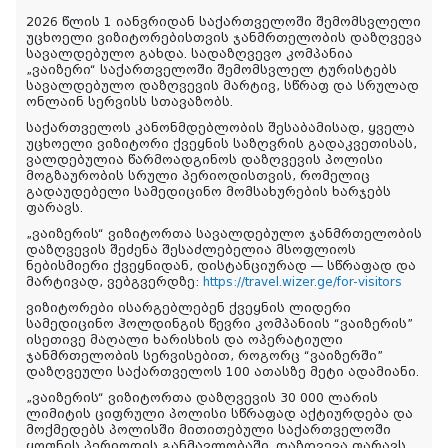
2026
წლის
1
იანვრიდან
საქართველოში
შემომსვლელი
უცხოელი
ვიზიტორებისთვის
ჯანმრთელობის
დაზღვევა
სავალდებულო
გახდა
.
სადაზღვევო
კომპანია
„
ვაიზერი
“
საქართველოში
შემომსვლელ
ტურისტებს
სავალდებულო
დაზღვევის
მარტივ
,
სწრაფ
და
სრულად
ონლაინ
სერვისს
სთავაზობს
.
საქართველოს
კანონმდებლობის
შესაბამისად
,
ყველა
უცხოელი
ვიზიტორი
ქვეყნის
საზღვრის
გადაკვეთისას,
ვალდებულია
წარმოადგინოს
დაზღვევის
პოლისი
მოგზაურობის
სრული
პერიოდისთვის
,
რომელიც
გადაუდებელი
სამედიცინო
მომსახურების
ხარჯებს
ფარავს
.
„
ვაიზერის
“
ვიზიტორთა
სავალდებულო
ჯანმრთელობის
დაზღვევის
შეძენა
შესაძლებელია
მსოფლიოს
ნებისმიერი
ქვეყნიდან
,
დისტანციურად
—
სწრაფად
და
მარტივად
,
ვებგვერდზე
:
https://travel.wizer.ge/for-visitors
ვიზიტორები ისარგებლებენ ქვეყნის ლიდერი
სამედიცინო ჰოლდინგის წევრი კომპანიის “ვაიზერის”
ისეთივე მაღალი ხარისხის და ოპერატიული
ჯანმრთელობის სერვისებით, როგორც “ვაიზერში”
დაზღვეული საქართველოს 100 ათასზე მეტი ადამიანი.
„
ვაიზერის
“
ვიზიტორთა
დაზღვევის
30 000
ლარის
ლიმიტის
ციფრული
პოლისი
სწრაფად
აქტიურდება
და
მოქმედებს
პოლისში
მითითებული
საქართველოში
ყოფნის
პერიოდის
განმავლობაში
.
დაზღვევა
ფარავს