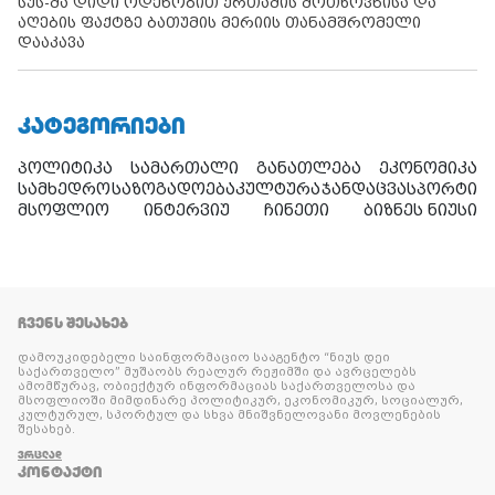
სუს-მა დიდი ოდენობით ქრთამის მოთხოვნისა და
აღების ფაქტზე ბათუმის მერიის თანამშრომელი
დააკავა
ᲙᲐᲢᲔᲒᲝᲠᲘᲔᲑᲘ
პოლიტიკა
სამართალი
განათლება
ეკონომიკა
სამხედრო
საზოგადოება
კულტურა
ჯანდაცვა
სპორტი
მსოფლიო
ინტერვიუ
ჩინეთი
ბიზნეს ნიუსი
ᲩᲕᲔᲜᲡ ᲨᲔᲡᲐᲮᲔᲑ
დამოუკიდებელი საინფორმაციო სააგენტო “ნიუს დეი
საქართველო” მუშაობს რეალურ რეჟიმში და ავრცელებს
ამომწურავ, ობიექტურ ინფორმაციას საქართველოსა და
მსოფლიოში მიმდინარე პოლიტიკურ, ეკონომიკურ, სოციალურ,
კულტურულ, სპორტულ და სხვა მნიშვნელოვანი მოვლენების
შესახებ.
ᲕᲠᲪᲚᲐᲓ
ᲙᲝᲜᲢᲐᲥᲢᲘ